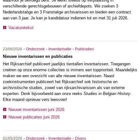
waarvoor je bevoegd bent. Je werkt steeds op verplaatsing in
verschillende gerechtsgebouwen of archiefdepots. We zoeken 3
Nederlandstalige en 3 Franstalige archivarissen en bieden een contract
aan van 3 jaar. Je kan je kandidatuur indienen tot en met 31 juli 2026.
Vacaturetekst
-
-
-
23/06/2026
Onderzoek
Inventarisatie
Publicaties
Nieuwe inventarissen en publicaties
Het Rijksarchief publiceert jaarlijks tientallen inventarissen. Toegangen
creëren op onze enorme collecties is immers een topprioriteit. Maandelijks
maken we een overzicht van alle nieuwe inventarissen. Naast
zoekinstrumenten publiceert het Rijksarchief ook historische en
archivistische studies, zowel van rijksarchivarissen als van externe
experten. Denk bijvoorbeeld aan onze reeks
Studies in Belgian History
.
Elke maand opnieuw vers leesvoer!
Nieuwe inventarissen juni 2026
Nieuwe publicaties juni 2026
-
-
-
01/05/2026
Onderzoek
Inventarisatie
Divers