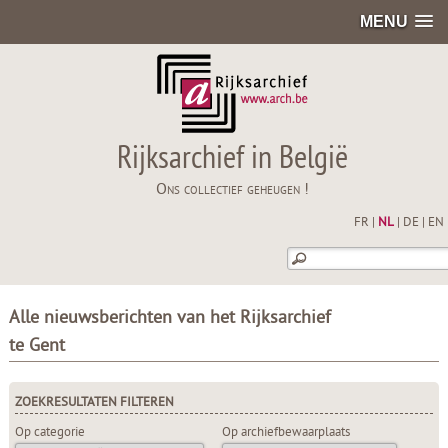
MENU
Rijksarchief in België
Ons collectief geheugen !
FR
|
NL
|
DE
|
EN
Alle nieuwsberichten van het Rijksarchief
te Gent
ZOEKRESULTATEN FILTEREN
Op categorie
Op archiefbewaarplaats