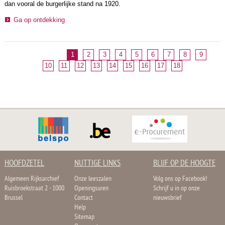
dan vooral de burgerlijke stand na 1920.
Ga op ontdekking
1
2
3
4
5
6
7
8
9
10
11
12
13
14
15
16
17
18
HOOFDZETEL
NUTTIGE LINKS
BLIJF OP DE HOOGTE
Algemeen Rijksarchief
Onze leeszalen
Volg ons op Facebook!
Ruisbroekstraat 2 - 1000
Openingsuren
Schrijf u in op onze
Brussel
Contact
nieuwsbrief
Help
Sitemap