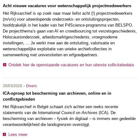
Acht nieuwe vacatures voor wetenschappelijk projectmedewerkers
Het Rijksarchief is op zoek naar maar liefst acht (!) projectmedewerkers
(m/v/x) voor uiteenlopende onderzoeks- en ontsluitingsprojecten,
hoofdzakelijk in het kader van het P4Science-programma van BELSPO.
De projectthema’s gaan van AI en crowdsourcing tot verzetsgeschiedenis,
Holocaustonderzoek, arbeidsmarktgeschiedenis, vroegmoderne
instellingen, ... Je werkt mee aan de ontsluiting, valorisatie en
wetenschappelijke exploitatie van unieke archiefcollecties in
samenwerking met universiteiten en erfgoedpartners.
Ontdek hier de openstaande vacatures en hun uiterste sollicitatiedata
-
20/03/2026
Divers
ICA-oproep tot bescherming van archieven, online en in
conflictgebieden
Het Rijksarchief in België schaart zich achter een reeks recente
statements van de
International Council on Archives
(ICA). De
bescherming van archieven – fysiek én digitaal – is immers een gedeelde
verantwoordelijkheid die landsgrenzen overstijgt.
Lees meer