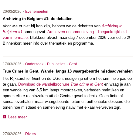
-
20/03/2026
Evenementen
Archiving in Belgium #1: de debatten
Voor wie er niet bij kon zijn, hebben we de debatten van
Archiving in
Belgium #1
samengevat:
Archieven en samenleving
-
Toegankelijkheid
van informatie
. Blokkeer alvast maandag 7 december 2026 voor editie 2!
Binnenkort meer info over thematiek en programma.
-
-
-
17/03/2026
Onderzoek
Publicaties
Gent
True Crime in Gent. Wandel langs 13 waargebeurde misdaadverhalen
Het Rijksarchief Gent en de UGent nodigen je uit om het criminele pad op
te gaan.
Download de wandelbrochure
True crime in Gent
en waag je aan
een wandeling van 3,5 km langs moordzaken, verboden praktijken en
opmerkelijke rechtszaken uit de Gentse geschiedenis. Geen fictie of
sensatieverhalen, maar waargebeurde feiten uit authentieke dossiers die
tonen hoe misdaad en samenleving nauw met elkaar verweven zijn.
Lees meer
-
27/02/2026
Divers