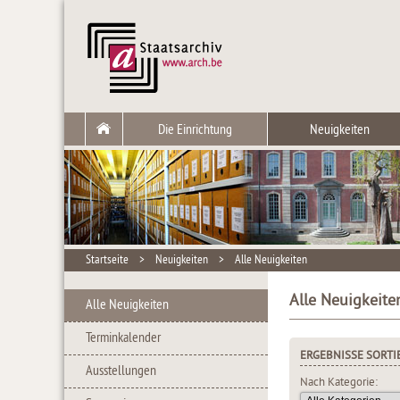
Die Einrichtung
Neuigkeiten
Startseite
>
Neuigkeiten
>
Alle Neuigkeiten
Alle Neuigkeite
Alle Neuigkeiten
Terminkalender
ERGEBNISSE SORTI
Ausstellungen
Nach Kategorie: