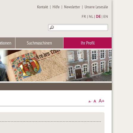
Kontakt
|
Hilfe
|
Newsletter
|
Unsere Lesesäle
FR
|
NL
|
DE
|
EN
ationen
Suchmaschinen
Ihr Profil