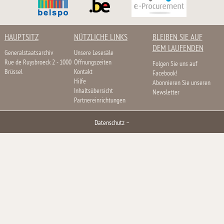
HAUPTSITZ
NÜTZLICHE LINKS
BLEIBEN SIE AUF
DEM LAUFENDEN
Generalstaatsarchiv
Unsere Lesesäle
Rue de Ruysbroeck 2 - 1000
Öffnungszeiten
Folgen Sie uns auf
Brüssel
Kontakt
Facebook!
Hilfe
Abonnieren Sie unseren
Inhaltsübersicht
Newsletter
Partnereinrichtungen
Datenschutz
–