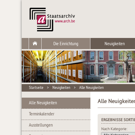
Die Einrichtung
Neuigkeiten
Startseite
>
Neuigkeiten
>
Alle Neuigkeiten
Alle Neuigkeite
Alle Neuigkeiten
Terminkalender
ERGEBNISSE SORTI
Ausstellungen
Nach Kategorie: