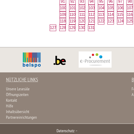
91
92
93
94
95
96
97
98
100
101
102
103
104
105
106
107
109
110
111
112
113
114
115
116
118
119
120
121
122
123
124
125
127
128
129
130
131
NÜTZLICHE LINKS
B
Unsere Lesesäle
F
Öffnungszeiten
A
Kontakt
Hilfe
Inhaltsübersicht
Partnereinrichtungen
Datenschutz
–