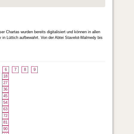
r Chartas wurden bereits digitalisiert und können in allen
in Lüttich aufbewahrt. Von der Abtei Stavelot‑Malmedy bis
6
7
8
9
18
27
36
45
54
63
72
81
90