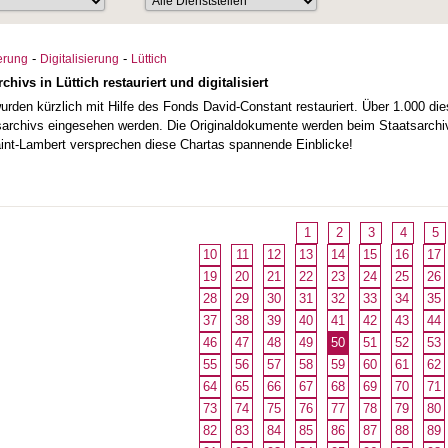
-
-
erung
Digitalisierung
Lüttich
chivs in Lüttich restauriert und digitalisiert
rden kürzlich mit Hilfe des Fonds David-Constant restauriert. Über 1.000 diese
archivs eingesehen werden. Die Originaldokumente werden beim Staatsarchiv 
aint-Lambert versprechen diese Chartas spannende Einblicke!
1
2
3
4
5
10
11
12
13
14
15
16
17
19
20
21
22
23
24
25
26
28
29
30
31
32
33
34
35
37
38
39
40
41
42
43
44
46
47
48
49
50
51
52
53
55
56
57
58
59
60
61
62
64
65
66
67
68
69
70
71
73
74
75
76
77
78
79
80
82
83
84
85
86
87
88
89