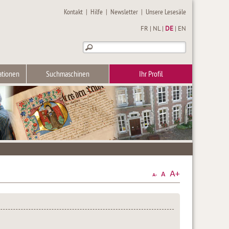
Kontakt
|
Hilfe
|
Newsletter
|
Unsere Lesesäle
FR
|
NL
|
DE
|
EN
ationen
Suchmaschinen
Ihr Profil