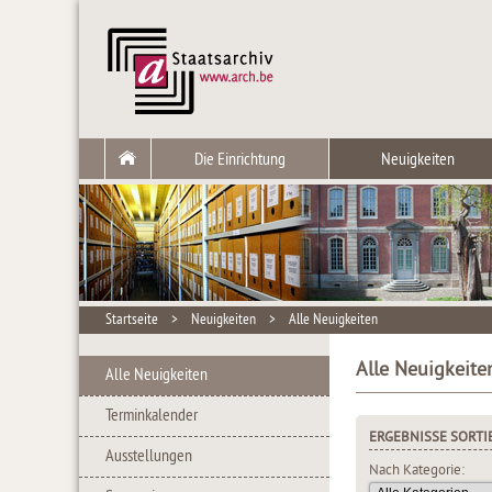
Die Einrichtung
Neuigkeiten
Startseite
>
Neuigkeiten
>
Alle Neuigkeiten
Alle Neuigkeite
Alle Neuigkeiten
Terminkalender
ERGEBNISSE SORTI
Ausstellungen
Nach Kategorie: