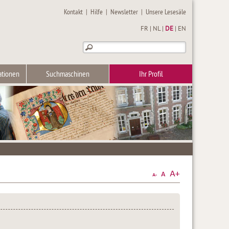
Kontakt
|
Hilfe
|
Newsletter
|
Unsere Lesesäle
FR
|
NL
|
DE
|
EN
ationen
Suchmaschinen
Ihr Profil