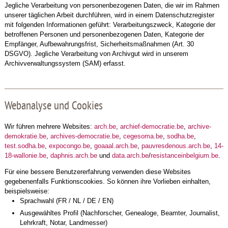
Jegliche Verarbeitung von personenbezogenen Daten, die wir im Rahmen
unserer täglichen Arbeit durchführen, wird in einem Datenschutzregister
mit folgenden Informationen geführt: Verarbeitungszweck, Kategorie der
betroffenen Personen und personenbezogenen Daten, Kategorie der
Empfänger, Aufbewahrungsfrist, Sicherheitsmaßnahmen (Art. 30
DSGVO). Jegliche Verarbeitung von Archivgut wird in unserem
Archivverwaltungssystem (SAM) erfasst.
Webanalyse und Cookies
Wir führen mehrere Websites:
arch.be
,
archief-democratie.be
,
archive-
demokratie.be
,
archives-democratie.be
,
cegesoma.be
,
sodha.be
,
test.sodha.be
,
expocongo.be
,
goaaal.arch.be
,
pauvresdenous.arch.be
,
14-
18-wallonie.be
,
daphnis.arch.be
und
data.arch.be
/
resistanceinbelgium.be
.
Für eine bessere Benutzererfahrung verwenden diese Websites
gegebenenfalls Funktionscookies. So können ihre Vorlieben einhalten,
beispielsweise:
Sprachwahl (FR / NL / DE / EN)
Ausgewähltes Profil (Nachforscher, Genealoge, Beamter, Journalist,
Lehrkraft, Notar, Landmesser)