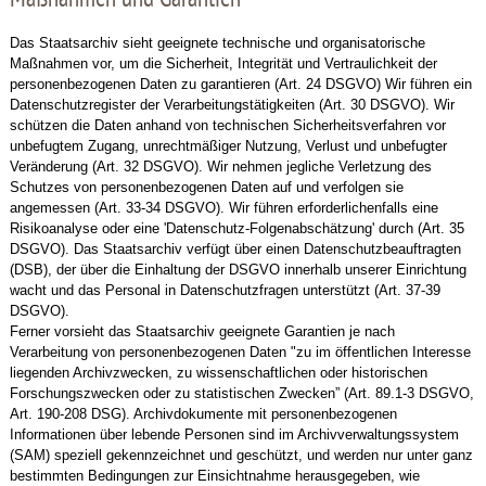
Maßnahmen und Garantien
Das Staatsarchiv sieht geeignete technische und organisatorische
Maßnahmen vor, um die Sicherheit, Integrität und Vertraulichkeit der
personenbezogenen Daten zu garantieren (Art. 24 DSGVO) Wir führen ein
Datenschutzregister der Verarbeitungstätigkeiten (Art. 30 DSGVO). Wir
schützen die Daten anhand von technischen Sicherheitsverfahren vor
unbefugtem Zugang, unrechtmäßiger Nutzung, Verlust und unbefugter
Veränderung (Art. 32 DSGVO). Wir nehmen jegliche Verletzung des
Schutzes von personenbezogenen Daten auf und verfolgen sie
angemessen (Art. 33-34 DSGVO). Wir führen erforderlichenfalls eine
Risikoanalyse oder eine 'Datenschutz-Folgenabschätzung' durch (Art. 35
DSGVO). Das Staatsarchiv verfügt über einen Datenschutzbeauftragten
(DSB), der über die Einhaltung der DSGVO innerhalb unserer Einrichtung
wacht und das Personal in Datenschutzfragen unterstützt (Art. 37-39
DSGVO).
Ferner vorsieht das Staatsarchiv geeignete Garantien je nach
Verarbeitung von personenbezogenen Daten "zu im öffentlichen Interesse
liegenden Archivzwecken, zu wissenschaftlichen oder historischen
Forschungszwecken oder zu statistischen Zwecken” (Art. 89.1-3 DSGVO,
Art. 190-208 DSG). Archivdokumente mit personenbezogenen
Informationen über lebende Personen sind im Archivverwaltungssystem
(SAM) speziell gekennzeichnet und geschützt, und werden nur unter ganz
bestimmten Bedingungen zur Einsichtnahme herausgegeben, wie