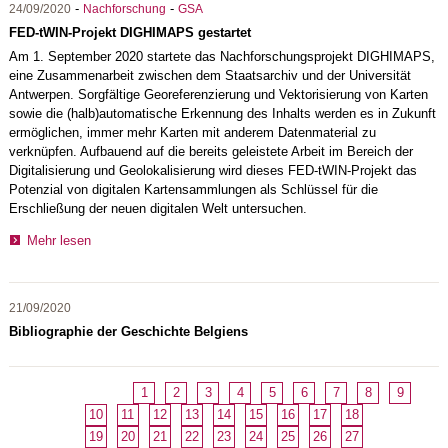
-
-
24/09/2020
Nachforschung
GSA
FED-tWIN-Projekt DIGHIMAPS gestartet
Am 1. September 2020 startete das Nachforschungsprojekt DIGHIMAPS,
eine Zusammenarbeit zwischen dem Staatsarchiv und der Universität
Antwerpen. Sorgfältige Georeferenzierung und Vektorisierung von Karten
sowie die (halb)automatische Erkennung des Inhalts werden es in Zukunft
ermöglichen, immer mehr Karten mit anderem Datenmaterial zu
verknüpfen. Aufbauend auf die bereits geleistete Arbeit im Bereich der
Digitalisierung und Geolokalisierung wird dieses FED-tWIN-Projekt das
Potenzial von digitalen Kartensammlungen als Schlüssel für die
Erschließung der neuen digitalen Welt untersuchen.
Mehr lesen
21/09/2020
Bibliographie der Geschichte Belgiens
1
2
3
4
5
6
7
8
9
10
11
12
13
14
15
16
17
18
19
20
21
22
23
24
25
26
27