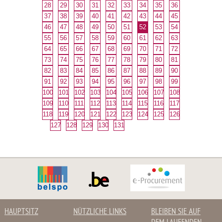
28
29
30
31
32
33
34
35
36
37
38
39
40
41
42
43
44
45
46
47
48
49
50
51
52
53
54
55
56
57
58
59
60
61
62
63
64
65
66
67
68
69
70
71
72
73
74
75
76
77
78
79
80
81
82
83
84
85
86
87
88
89
90
91
92
93
94
95
96
97
98
99
100
101
102
103
104
105
106
107
108
109
110
111
112
113
114
115
116
117
118
119
120
121
122
123
124
125
126
127
128
129
130
131
HAUPTSITZ
NÜTZLICHE LINKS
BLEIBEN SIE AUF