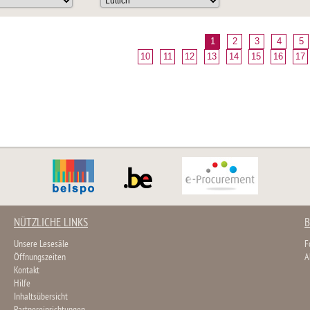
1
2
3
4
5
10
11
12
13
14
15
16
17
NÜTZLICHE LINKS
B
Unsere Lesesäle
F
Öffnungszeiten
A
Kontakt
Hilfe
Inhaltsübersicht