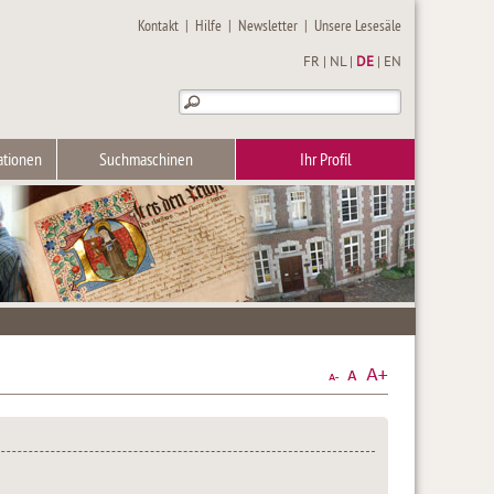
Kontakt
|
Hilfe
|
Newsletter
|
Unsere Lesesäle
FR
|
NL
|
DE
|
EN
ationen
Suchmaschinen
Ihr Profil