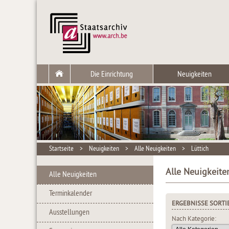
Die Einrichtung
Neuigkeiten
Startseite
>
Neuigkeiten
>
Alle Neuigkeiten
>
Lüttich
Alle Neuigkeiten
Alle Neuigkeiten
Terminkalender
ERGEBNISSE SORTI
Ausstellungen
Nach Kategorie: