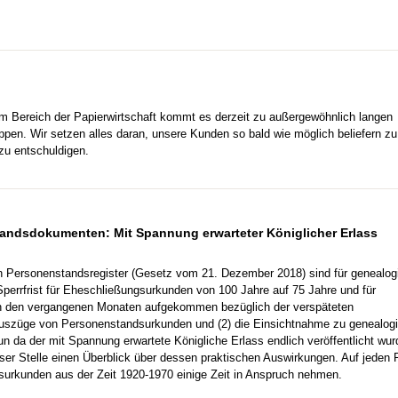
m Bereich der Papierwirtschaft kommt es derzeit zu außergewöhnlich langen
ppen. Wir setzen alles daran, unsere Kunden so bald wie möglich beliefern zu
zu entschuldigen.
tandsdokumenten: Mit Spannung erwarteter Königlicher Erlass
n Personenstandsregister (Gesetz vom 21. Dezember 2018) sind für genealog
errfrist für Eheschließungsurkunden von 100 Jahre auf 75 Jahre und für
 in den vergangenen Monaten aufgekommen bezüglich der verspäteten
d Auszüge von Personenstandsurkunden und (2) die Einsichtnahme zu genealog
n da der mit Spannung erwartete Königliche Erlass endlich veröffentlicht wur
ser Stelle einen Überblick über dessen praktischen Auswirkungen. Auf jeden F
dsurkunden aus der Zeit 1920-1970 einige Zeit in Anspruch nehmen.