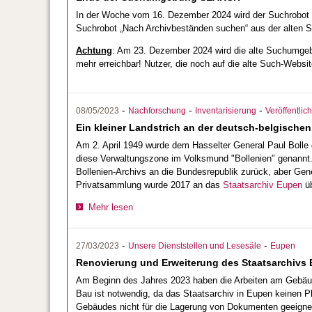
In der Woche vom 16. Dezember 2024 wird der Suchrobot 
Suchrobot „Nach Archivbeständen suchen“ aus der alte
Achtung
: Am 23. Dezember 2024 wird die alte Suchumg
mehr erreichbar! Nutzer, die noch auf die alte Such-Websi
-
-
-
08/05/2023
Nachforschung
Inventarisierung
Veröffentli
Ein kleiner Landstrich an der deutsch-belgischen 
Am 2. April 1949 wurde dem Hasselter General Paul Bolle 
diese Verwaltungszone im Volksmund "Bollenien" genannt. 
Bollenien-Archivs an die Bundesrepublik zurück, aber Gene
Privatsammlung wurde 2017 an das
Staatsarchiv Eupen
üb
Mehr lesen
-
-
27/03/2023
Unsere Dienststellen und Lesesäle
Eupen
Renovierung und Erweiterung des Staatsarchiv
Am Beginn des Jahres 2023 haben die Arbeiten am Gebäud
Bau ist notwendig, da das Staatsarchiv in Eupen keinen Pl
Gebäudes nicht für die Lagerung von Dokumenten geeignet