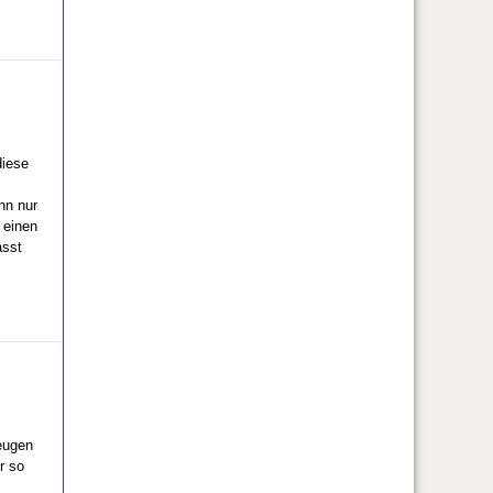
diese
nn nur
 einen
asst
eugen
r so