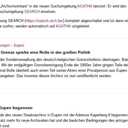
„Archivinventare“ in der neuen Suchumgebung
AGATHA
lanciert. Er wird den
n Suchumgebung
SEARCH
ersetzen.
ebung SEARCH (
https://search.arch.be/
) komplett abgeschaltet und ist dann ni
te surfen, werden automatisch auf
AGATHA
umgeleitet.
-
chungen
Eupen
Grenze spielte eine Rolle in der großen Politik
die Sonderverwaltung des deutsch-belgischen Grenzstreifens übertragen. Bal
Mit der endgültigen Grenzbereinigung Ende der 1950er Jahre gingen Teile de
ral Bolle überließ auch einen Teil seiner Akten einer Privatperson aus Eupen
ergeben. Das Inventar dieses Archivs ist nun veröffentlicht worden.
s Eupen begonnen
e des neuen Staatsarchivs in Eupen mit der Adresse Kaperberg 8 begonnen.
atz mehr für neue Archivalien hat und die baulichen Bedingungen des jetzige
 sind.