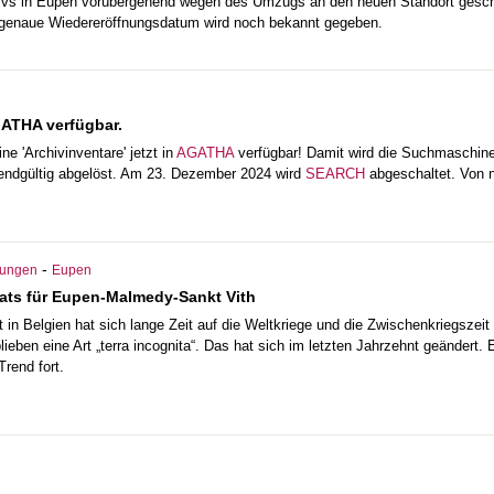
hivs in Eupen vorübergehend wegen des Umzugs an den neuen Standort gesc
s genaue Wiedereröffnungsdatum wird noch bekannt gegeben.
GATHA verfügbar.
 'Archivinventare' jetzt in
AGATHA
verfügbar! Damit wird die Suchmaschine
ndgültig abgelöst. Am 23. Dezember 2024 wird
SEARCH
abgeschaltet. Von n
-
hungen
Eupen
ats für Eupen-Malmedy-Sankt Vith
in Belgien hat sich lange Zeit auf die Weltkriege und die Zwischenkriegszeit
ieben eine Art „terra incognita“. Das hat sich im letzten Jahrzehnt geändert. 
rend fort.