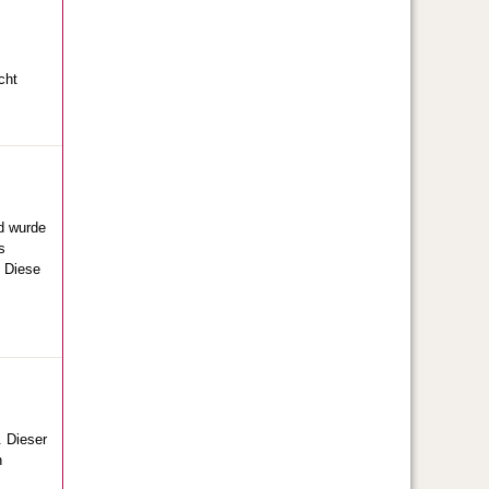
cht
d wurde
s
. Diese
 Dieser
n