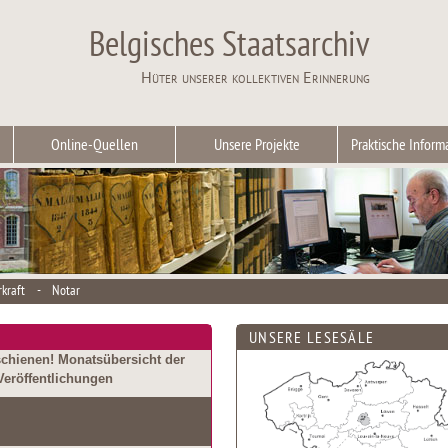
Belgisches Staatsarchiv
Hüter unserer kollektiven Erinnerung
Online-Quellen
Unsere Projekte
Praktische Inform
rkraft
-
Notar
UNSERE LESESÄLE
schienen! Monatsübersicht der
Veröffentlichungen