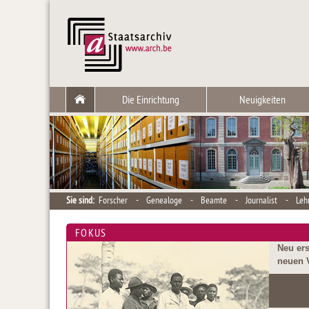
Die Einrichtung
Neuigkeiten
Sie sind:
Forscher
-
Genealoge
-
Beamte
-
Journalist
-
Leh
FOKUS
Neu er
neuen 