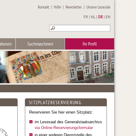
Kontakt
|
Hilfe
|
Newsletter
|
Unsere Lesesäle
FR
|
NL
|
DE
|
EN
ationen
Suchmaschinen
Ihr Profil
SITZPLATZRESERVIERUNG
Reservieren Sie hier einen Sitzplatz:
im Lesesaal des Generalstaatsarchivs
via Online-Reservierungsformular
in einer anderen Dienststelle des