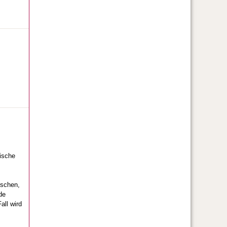
ische
ischen,
de
all wird