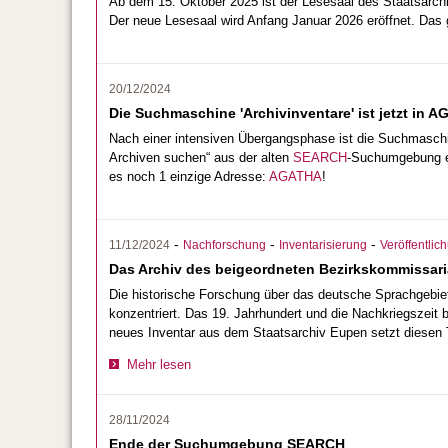
Ab dem 15. Oktober 2025 ist der Lesesaal des Staatsarc
Der neue Lesesaal wird Anfang Januar 2026 eröffnet. Da
20/12/2024
Die Suchmaschine 'Archivinventare' ist jetzt in A
Nach einer intensiven Übergangsphase ist die Suchmaschine
Archiven suchen“ aus der alten
SEARCH
-Suchumgebung e
es noch 1 einzige Adresse:
AGATHA
!
-
-
-
11/12/2024
Nachforschung
Inventarisierung
Veröffentlic
Das Archiv des beigeordneten Bezirkskommissari
Die historische Forschung über das deutsche Sprachgebiet 
konzentriert. Das 19. Jahrhundert und die Nachkriegszeit bl
neues Inventar aus dem Staatsarchiv Eupen setzt diesen T
Mehr lesen
28/11/2024
Ende der Suchumgebung SEARCH