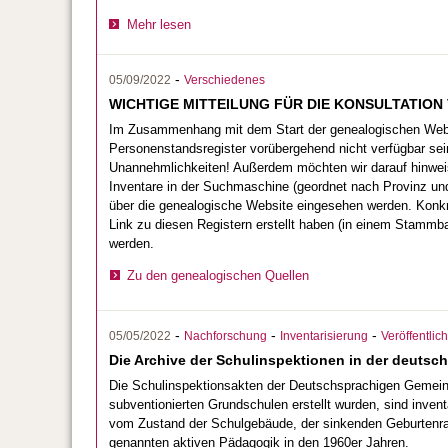
Mehr lesen
-
05/09/2022
Verschiedenes
WICHTIGE MITTEILUNG FÜR DIE KONSULTATIO
Im Zusammenhang mit dem Start der genealogischen Websit
Personenstandsregister vorübergehend nicht verfügbar sein
Unannehmlichkeiten! Außerdem möchten wir darauf hinwei
Inventare in der Suchmaschine (geordnet nach Provinz und
über die genealogische Website eingesehen werden. Konkr
Link zu diesen Registern erstellt haben (in einem Stamm
werden.
Zu den genealogischen Quellen
-
-
-
05/05/2022
Nachforschung
Inventarisierung
Veröffentli
Die Archive der Schulinspektionen in der deutsc
Die Schulinspektionsakten der Deutschsprachigen Gemein
subventionierten Grundschulen erstellt wurden, sind inve
vom Zustand der Schulgebäude, der sinkenden Geburtenra
genannten aktiven Pädagogik in den 1960er Jahren.