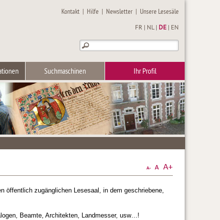
Kontakt
|
Hilfe
|
Newsletter
|
Unsere Lesesäle
FR
|
NL
|
DE
|
EN
ationen
Suchmaschinen
Ihr Profil
nen öffentlich zugänglichen Lesesaal, in dem geschriebene,
nealogen, Beamte, Architekten, Landmesser, usw…!