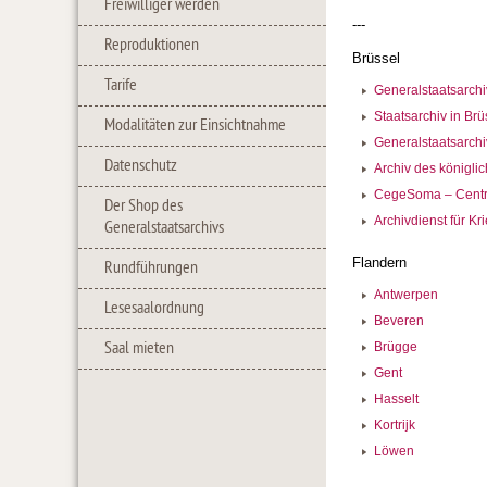
Freiwilliger werden
---
Reproduktionen
Brüssel
Tarife
Generalstaatsarchi
Staatsarchiv in Brü
Modalitäten zur Einsichtnahme
Generalstaatsarchi
Datenschutz
Archiv des königli
CegeSoma – Centre
Der Shop des
Archivdienst für Kr
Generalstaatsarchivs
Flandern
Rundführungen
Antwerpen
Lesesaalordnung
Beveren
Saal mieten
Brügge
Gent
Hasselt
Kortrijk
Löwen