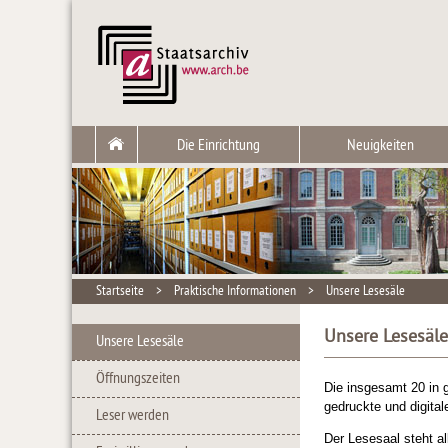
Die Einrichtung
Neuigkeiten
Startseite
>
Praktische Informationen
>
Unsere Lesesäle
Unsere Lesesäle
Unsere Lesesäle
Öffnungszeiten
Die insgesamt 20 in g
gedruckte und digit
Leser werden
Der Lesesaal steht a