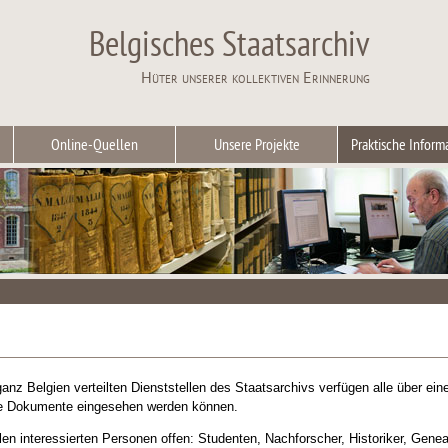
Belgisches Staatsarchiv
Hüter unserer kollektiven Erinnerung
Online-Quellen
Unsere Projekte
Praktische Inform
anz Belgien verteilten Dienststellen des Staatsarchivs verfügen alle über ei
ale Dokumente eingesehen werden können.
llen interessierten Personen offen: Studenten, Nachforscher, Historiker, Ge