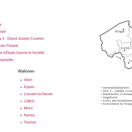
v
ssel
v 2 - Depot Joseph Cuvelier
chen Palasts
 d'Étude Guerre et Société
iegsopfer
Wallonien
Arlon
Eupen
Louvain-la-Neuve
Lüttich
Mons
Namur
Tournai