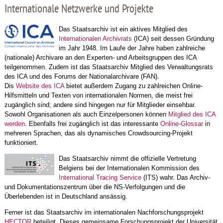
Internationale Netzwerke und Projekte
Das Staatsarchiv ist ein aktives Mitglied des
Internationalen Archivrats
(ICA) seit dessen Gründung
im Jahr 1948. Im Laufe der Jahre haben zahlreiche
(nationale) Archivare an den Experten- und Arbeitsgruppen des ICA
teilgenommen. Zudem ist das Staatsarchiv Mitglied des Verwaltungsrats
des ICA und des Forums der Nationalarchivare (FAN).
Dis
Website des ICA
bietet außerdem Zugang zu zahlreichen Online-
Hilfsmitteln und Texten von internationalen Normen, die meist frei
zugänglich sind; andere sind hingegen nur für Mitglieder einsehbar.
Sowohl Organisationen als auch Einzelpersonen können
Mitglied des ICA
werden
. Ebenfalls frei zugänglich ist das interessante
Online-Glossar
in
mehreren Sprachen, das als dynamisches Crowdsourcing-Projekt
funktioniert.
Das Staatsarchiv nimmt die offizielle Vertretung
Belgiens bei der Internationalen Kommission des
International Tracing Service
(ITS) wahr. Das Archiv-
und Dokumentationszentrum über die NS-Verfolgungen und die
Überlebenden ist in Deutschland ansässig.
Ferner ist das Staatsarchiv im internationalen Nachforschungsprojekt
HECTOR
beteiligt. Dieses gemeinsame Forschungsprojekt der Universität