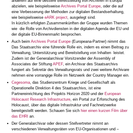
anderem auf eine bessere Bereitstellung von Archiven in Europa
abzielen, wie beispielsweise
Archives Portal Europe
, oder die auf
eine Verbesserung der Methoden zur digitalen Bestandserhaltung,
wie beispielsweise
eARK project
, ausgelegt sind.
In kürzlich erfolgten Zusammenkünften der Gruppe wurden Themen
wie die Rolle von Archivdiensten in der digitalen Agenda der EU und
der digitale EU-Binnenmarkt besprochen.
Auch beim
Archives Portal Europe
(Europeana-Partner) nimmt das
Das Staatsarchiv eine führende Rolle ein, indem es einen Beitrag zu
Verwaltung, Unterstützung und Bereitstellung von Inhalten leistet.
Zudem ist der Generalarchivar Vorsitzender der Assembly of
Associates der Stiftung
APEF
, ein Archivar des Staatsarchivs
fungiert als Sekretär des Verwaltungsrats und zwei weitere Archivare
nehmen eine vorrangige Rolle im Netzwerk der Country Manager ein.
Cegesoma
, das Studienzentrum Kriege und Gesellschaft als
Operationelle Direktion 4 des Staatsarchivs, ist eine
Partnereinrichtung des Projekts Horizon 2020 und der
European
Holocaust Research Infrastructure
, ein Portal zur Erforschung des
Holocaust, über das digitale Infrastruktur und Fachnetzwerke
bereitgestellt werden. Schauen Sie sich
hier einen kurzen Film über
das EHRI
an.
Der Generalarchivar oder dessen Stellvertreter nimmt an
verschiedenen Verwaltungsräten von EU-Organisationen und –