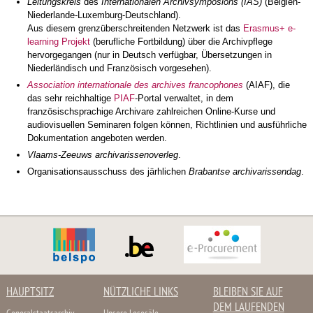
Leitungskreis
des
Internationalen Archivsymposions (IAS)
(Belgien-
Niederlande-Luxemburg-Deutschland).
Aus diesem grenzüberschreitenden Netzwerk ist das
Erasmus+ e-
learning Projekt
(berufliche Fortbildung) über die Archivpflege
hervorgegangen (nur in Deutsch verfügbar, Übersetzungen in
Niederländisch und Französisch vorgesehen).
Association internationale des archives francophones
(AIAF), die
das sehr reichhaltige
PIAF
-Portal verwaltet, in dem
französischsprachige Archivare zahlreichen Online-Kurse und
audiovisuellen Seminaren folgen können, Richtlinien und ausführliche
Dokumentation angeboten werden.
Vlaams-Zeeuws archivarissenoverleg
.
Organisationsausschuss des järhlichen
Brabantse archivarissendag
.
HAUPTSITZ
NÜTZLICHE LINKS
BLEIBEN SIE AUF
DEM LAUFENDEN