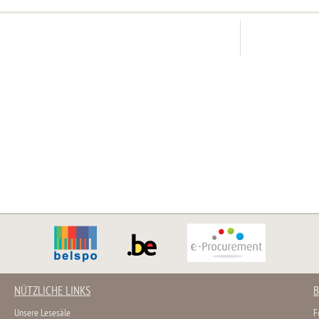
NÜTZLICHE LINKS
B
Unsere Lesesäle
F