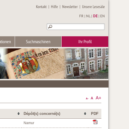
Kontakt
|
Hilfe
|
Newsletter
|
Unsere Lesesäle
FR
|
NL
|
DE
|
EN
ationen
Suchmaschinen
Ihr Profil
Dépôt(s) concerné(s)
PDF
Namur