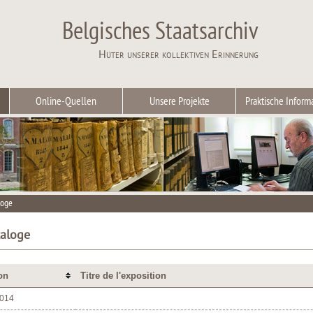
Belgisches Staatsarchiv
Hüter unserer kollektiven Erinnerung
Online-Quellen
Unsere Projekte
Praktische Inform
loge
taloge
on
Titre de l'exposition
2014