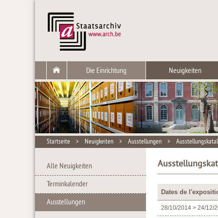
Die Einrichtung
Neuigkeiten
Startseite
>
Neuigkeiten
>
Ausstellungen
>
Ausstellungskata
Ausstellungska
Alle Neuigkeiten
Terminkalender
Dates de l'expositi
Ausstellungen
28/10/2014 > 24/12/