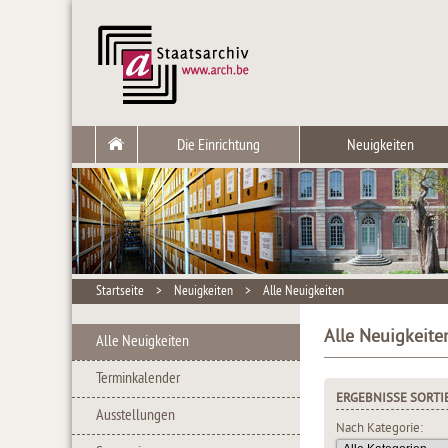
Die Einrichtung
Neuigkeiten
Startseite
>
Neuigkeiten
>
Alle Neuigkeiten
Alle Neuigkeite
Alle Neuigkeiten
Terminkalender
ERGEBNISSE SORTI
Ausstellungen
Nach Kategorie: