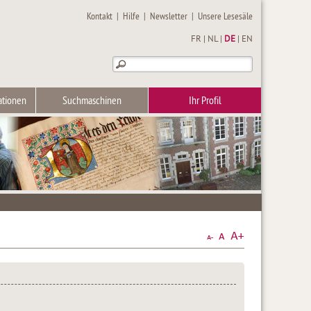
Kontakt
|
Hilfe
|
Newsletter
|
Unsere Lesesäle
FR
|
NL
|
DE
|
EN
ationen
Suchmaschinen
Ihr Profil