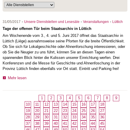
-
-
-
31/05/2017
Unsere Dienststellen und Lesesäle
Veranstaltungen
Lüttich
Tage der offenen Tür beim Staatsarchiv in Lüttich
Am Wochenende vom 3., 4. und 5. Juni 2017 öffnet das Staatsarchiv in
Lüttich (Liège) ausnahmsweise seine Pforten für die breite Öffentlichkeit.
Ob Sie sich für Lokalgeschichte oder Ahnenforschung interessieren, oder
ob Sie die Neugier zu uns führt, können Sie an diesen Tagen einen
spannenden Blick hinter die Kulissen unserer Einrichtung werfen. Drei
Konferenzen und die Messe für Geschichte und Ahnenfoschung in der
Provinz Lüttich finden ebenfalls vor Ort statt. Eintritt und Parking frei!
Mehr lesen
1
2
3
4
5
6
7
8
9
10
11
12
13
14
15
16
17
18
19
20
21
22
23
24
25
26
27
28
29
30
31
32
33
34
35
36
37
38
39
40
41
42
43
44
45
46
47
48
49
50
51
52
53
54