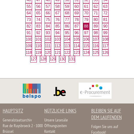
55
56
57
58
59
60
61
62
63
64
65
66
67
68
69
70
71
72
73
74
75
76
77
78
79
80
81
82
83
84
85
86
87
88
89
90
91
92
93
94
95
96
97
98
99
100
101
102
103
104
105
106
107
108
109
110
111
112
113
114
115
116
117
118
119
120
121
122
123
124
125
126
127
128
129
130
131
HAUPTSITZ
NÜTZLICHE LINKS
BLEIBEN SIE AUF
DEM LAUFENDEN
Generalstaatsarchiv
Unsere Lesesäle
Rue de Ruysbroeck 2 - 1000
Öffnungszeiten
Folgen Sie uns auf
Brüssel
Kontakt
Facebook!