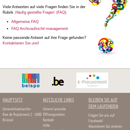
Viele Antworten auf viele Fragen finden Sie in der
Rubrik
‚Häufig gestellte Fragen‘ (FAQ)
.
Allgemeine FAQ
FAQ Archivaufsicht/-management
Keine passende Antwort auf ihre Frage gefunden?
Kontaktieren Sie uns
!
HAUPTSITZ
NÜTZLICHE LINKS
BLEIBEN SIE AUF
DEM LAUFENDEN
Generalstaatsarchiv
Unsere Lesesäle
Rue de Ruysbroeck 2 - 1000
Öffnungszeiten
Folgen Sie uns auf
Brüssel
Kontakt
Facebook!
Hilfe
Abonnieren Sie unseren