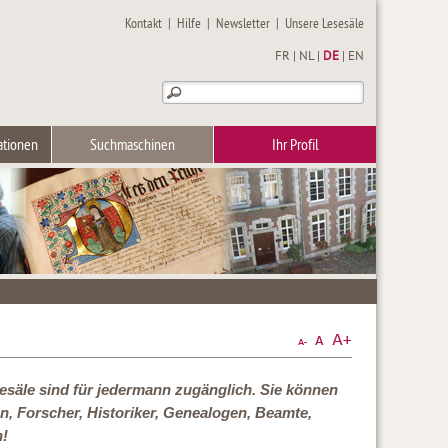
Kontakt
|
Hilfe
|
Newsletter
|
Unsere Lesesäle
FR
|
NL
|
DE
|
EN
ationen
Suchmaschinen
Ihr Profil
sesäle sind für jedermann zugänglich. Sie können
ten, Forscher, Historiker, Genealogen, Beamte,
n!