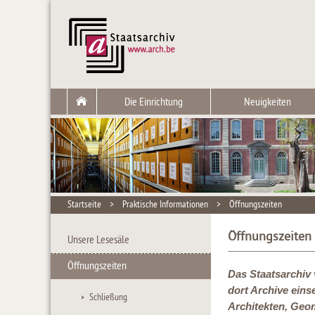
Die Einrichtung
Neuigkeiten
Startseite
>
Praktische Informationen
>
Öffnungszeiten
Öffnungszeiten
Unsere Lesesäle
Öffnungszeiten
Das Staatsarchiv 
dort Archive eins
Schließung
Architekten, Geo