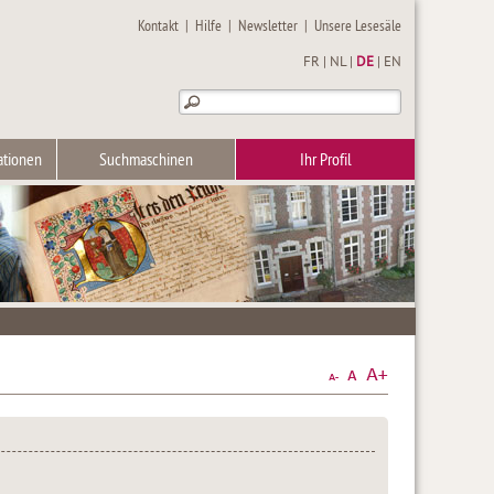
Kontakt
|
Hilfe
|
Newsletter
|
Unsere Lesesäle
FR
|
NL
|
DE
|
EN
ationen
Suchmaschinen
Ihr Profil