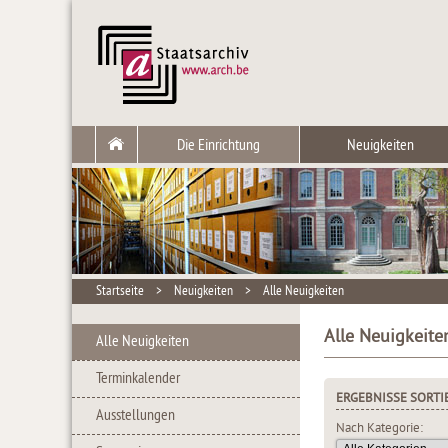
Die Einrichtung
Neuigkeiten
Startseite
>
Neuigkeiten
>
Alle Neuigkeiten
Alle Neuigkeite
Alle Neuigkeiten
Terminkalender
ERGEBNISSE SORTI
Ausstellungen
Nach Kategorie: