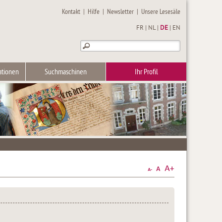
Kontakt
|
Hilfe
|
Newsletter
|
Unsere Lesesäle
FR
|
NL
|
DE
|
EN
ationen
Suchmaschinen
Ihr Profil