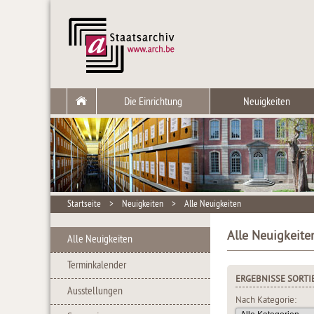
Die Einrichtung
Neuigkeiten
Startseite
>
Neuigkeiten
>
Alle Neuigkeiten
Alle Neuigkeite
Alle Neuigkeiten
Terminkalender
ERGEBNISSE SORTI
Ausstellungen
Nach Kategorie: