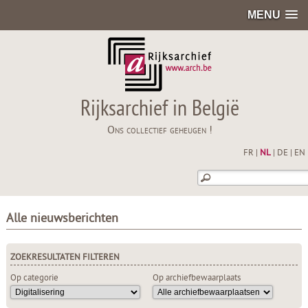
MENU
Rijksarchief in België
Ons collectief geheugen !
FR
|
NL
|
DE
|
EN
Alle nieuwsberichten
ZOEKRESULTATEN FILTEREN
Op categorie
Op archiefbewaarplaats