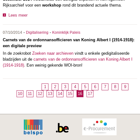
Rijksarchief voor een
workshop
rond dit brandend actuele thema.
Lees meer
-
-
07/10/2014
Digitalisering
Koninklijk Paleis
Carnets van de ordonnansofficieren van Koning Albert I (1914-1918):
een digitale preview
In de zoekrobot
Zoeken naar archieven
vindt u enkele gedigitaliseerde
bladzijden uit de
carnets van de ordonnansofficieren van Koning Albert I
(1914-1918)
. Een weinig gekende WOI-bron!
1
2
3
4
5
6
7
8
9
10
11
12
13
14
15
16
17