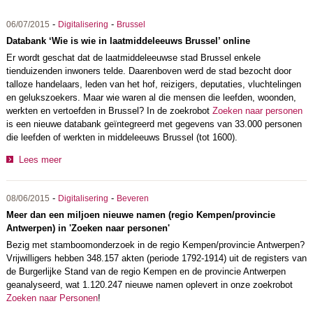
-
-
06/07/2015
Digitalisering
Brussel
Databank ‘Wie is wie in laatmiddeleeuws Brussel’ online
Er wordt geschat dat de laatmiddeleeuwse stad Brussel enkele
tienduizenden inwoners telde. Daarenboven werd de stad bezocht door
talloze handelaars, leden van het hof, reizigers, deputaties, vluchtelingen
en gelukszoekers. Maar wie waren al die mensen die leefden, woonden,
werkten en vertoefden in Brussel? In de zoekrobot
Zoeken naar personen
is een nieuwe databank geïntegreerd met gegevens van 33.000 personen
die leefden of werkten in middeleeuws Brussel (tot 1600).
Lees meer
-
-
08/06/2015
Digitalisering
Beveren
Meer dan een miljoen nieuwe namen (regio Kempen/provincie
Antwerpen) in 'Zoeken naar personen'
Bezig met stamboomonderzoek in de regio Kempen/provincie Antwerpen?
Vrijwilligers hebben 348.157 akten (periode 1792-1914) uit de registers van
de Burgerlijke Stand van de regio Kempen en de provincie Antwerpen
geanalyseerd, wat 1.120.247 nieuwe namen oplevert in onze zoekrobot
Zoeken naar Personen
!