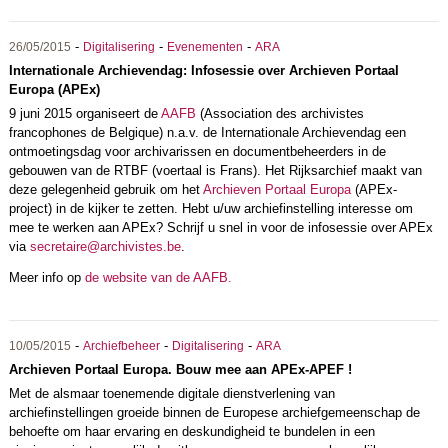
-
-
-
26/05/2015
Digitalisering
Evenementen
ARA
Internationale Archievendag: Infosessie over Archieven Portaal
Europa (APEx)
9 juni 2015 organiseert de
AAFB
(Association des archivistes
francophones de Belgique) n.a.v. de Internationale Archievendag een
ontmoetingsdag voor archivarissen en documentbeheerders in de
gebouwen van de RTBF (voertaal is Frans). Het Rijksarchief maakt van
deze gelegenheid gebruik om het
Archieven Portaal Europa
(APEx-
project) in de kijker te zetten. Hebt u/uw archiefinstelling interesse om
mee te werken aan APEx? Schrijf u
snel in voor de infosessie over APEx
via
secretaire@archivistes.be
.
Meer info op
de website van de AAFB
.
-
-
-
10/05/2015
Archiefbeheer
Digitalisering
ARA
Archieven Portaal Europa. Bouw mee aan APEx-APEF !
Met de alsmaar toenemende digitale dienstverlening van
archiefinstellingen groeide binnen de Europese archiefgemeenschap de
behoefte om haar ervaring en deskundigheid te bundelen in een