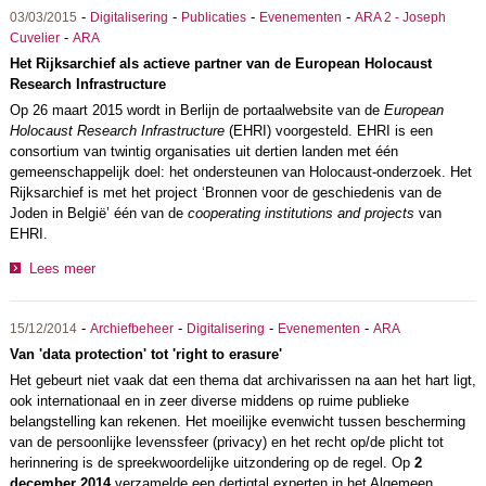
-
-
-
-
03/03/2015
Digitalisering
Publicaties
Evenementen
ARA 2 - Joseph
-
Cuvelier
ARA
Het Rijksarchief als actieve partner van de European Holocaust
Research Infrastructure
Op 26 maart 2015 wordt in Berlijn de portaalwebsite van de
European
Holocaust Research Infrastructure
(EHRI) voorgesteld. EHRI is een
consortium van twintig organisaties uit dertien landen met één
gemeenschappelijk doel: het ondersteunen van Holocaust-onderzoek. Het
Rijksarchief is met het project ‘Bronnen voor de geschiedenis van de
Joden in België’ één van de
cooperating institutions and projects
van
EHRI.
Lees meer
-
-
-
-
15/12/2014
Archiefbeheer
Digitalisering
Evenementen
ARA
Van 'data protection' tot 'right to erasure'
Het gebeurt niet vaak dat een thema dat archivarissen na aan het hart ligt,
ook internationaal en in zeer diverse middens op ruime publieke
belangstelling kan rekenen. Het moeilijke evenwicht tussen bescherming
van de persoonlijke levenssfeer (privacy) en het recht op/de plicht tot
herinnering is de spreekwoordelijke uitzondering op de regel. Op
2
december 2014
verzamelde een dertigtal experten in het Algemeen