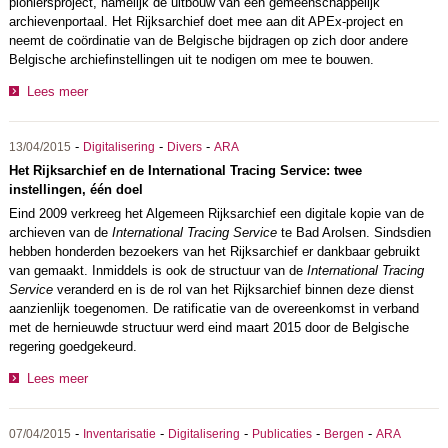
pioniersproject, namelijk de uitbouw van een gemeenschappelijk
archievenportaal. Het Rijksarchief doet mee aan dit APEx-project en
neemt de coördinatie van de Belgische bijdragen op zich door andere
Belgische archiefinstellingen uit te nodigen om mee te bouwen.
Lees meer
-
-
-
13/04/2015
Digitalisering
Divers
ARA
Het Rijksarchief en de International Tracing Service: twee
instellingen, één doel
Eind 2009 verkreeg het Algemeen Rijksarchief een digitale kopie van de
archieven van de
International Tracing Service
te Bad Arolsen. Sindsdien
hebben honderden bezoekers van het Rijksarchief er dankbaar gebruikt
van gemaakt. Inmiddels is ook de structuur van de
International Tracing
Service
veranderd en is de rol van het Rijksarchief binnen deze dienst
aanzienlijk toegenomen. De ratificatie van de overeenkomst in verband
met de hernieuwde structuur werd eind maart 2015 door de Belgische
regering goedgekeurd.
Lees meer
-
-
-
-
-
07/04/2015
Inventarisatie
Digitalisering
Publicaties
Bergen
ARA