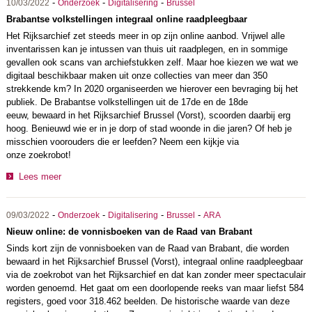
-
-
-
10/03/2022
Onderzoek
Digitalisering
Brussel
Brabantse volkstellingen integraal online raadpleegbaar
Het Rijksarchief zet steeds meer in op zijn online aanbod. Vrijwel alle
inventarissen kan je intussen van thuis uit raadplegen, en in sommige
gevallen ook scans van archiefstukken zelf. Maar hoe kiezen we wat we
digitaal beschikbaar maken uit onze collecties van meer dan 350
strekkende km? In 2020 organiseerden we hierover een bevraging bij het
publiek. De Brabantse volkstellingen uit de 17de en de 18de
eeuw, bewaard in het Rijksarchief Brussel (Vorst), scoorden daarbij erg
hoog. Benieuwd wie er in je dorp of stad woonde in die jaren? Of heb je
misschien voorouders die er leefden? Neem een kijkje via
onze zoekrobot!
Lees meer
-
-
-
-
09/03/2022
Onderzoek
Digitalisering
Brussel
ARA
Nieuw online: de vonnisboeken van de Raad van Brabant
Sinds kort zijn de vonnisboeken van de Raad van Brabant, die worden
bewaard in het Rijksarchief Brussel (Vorst), integraal online raadpleegbaar
via de zoekrobot van het Rijksarchief en dat kan zonder meer spectaculair
worden genoemd. Het gaat om een doorlopende reeks van maar liefst 584
registers, goed voor 318.462 beelden. De historische waarde van deze