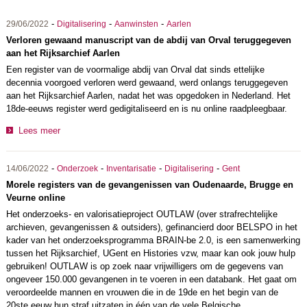
-
-
-
29/06/2022
Digitalisering
Aanwinsten
Aarlen
Verloren gewaand manuscript van de abdij van Orval teruggegeven
aan het Rijksarchief Aarlen
Een register van de voormalige abdij van Orval dat sinds ettelijke
decennia voorgoed verloren werd gewaand, werd onlangs teruggegeven
aan het Rijksarchief Aarlen, nadat het was opgedoken in Nederland. Het
18de-eeuws register werd gedigitaliseerd en is nu online raadpleegbaar.
Lees meer
-
-
-
-
14/06/2022
Onderzoek
Inventarisatie
Digitalisering
Gent
Morele registers van de gevangenissen van Oudenaarde, Brugge en
Veurne online
Het onderzoeks- en valorisatieproject OUTLAW (over strafrechtelijke
archieven, gevangenissen & outsiders), gefinancierd door BELSPO in het
kader van het onderzoeksprogramma BRAIN-be 2.0, is een samenwerking
tussen het Rijksarchief, UGent en Histories vzw, maar kan ook jouw hulp
gebruiken! OUTLAW is op zoek naar vrijwilligers om de gegevens van
ongeveer 150.000 gevangenen in te voeren in een databank. Het gaat om
veroordeelde mannen en vrouwen die in de 19de en het begin van de
20ste eeuw hun straf uitzaten in één van de vele Belgische