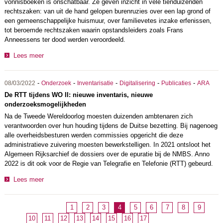
vonnisboeken is onschatbaar. Ze geven inzicht in vele tienduizenden
rechtszaken: van uit de hand gelopen burenruzies over een lap grond of
een gemeenschappelijke huismuur, over familievetes inzake erfenissen,
tot beroemde rechtszaken waarin opstandsleiders zoals Frans
Anneessens ter dood werden veroordeeld.
Lees meer
-
-
-
-
-
08/03/2022
Onderzoek
Inventarisatie
Digitalisering
Publicaties
ARA
De RTT tijdens WO II: nieuwe inventaris, nieuwe
onderzoeksmogelijkheden
Na de Tweede Wereldoorlog moesten duizenden ambtenaren zich
verantwoorden over hun houding tijdens de Duitse bezetting. Bij nagenoeg
alle overheidsbesturen werden commissies opgericht die deze
administratieve zuivering moesten bewerkstelligen. In 2021 ontsloot het
Algemeen Rijksarchief de dossiers over de epuratie bij de NMBS. Anno
2022 is dit ook voor de Regie van Telegrafie en Telefonie (RTT) gebeurd.
Lees meer
1
2
3
4
5
6
7
8
9
10
11
12
13
14
15
16
17