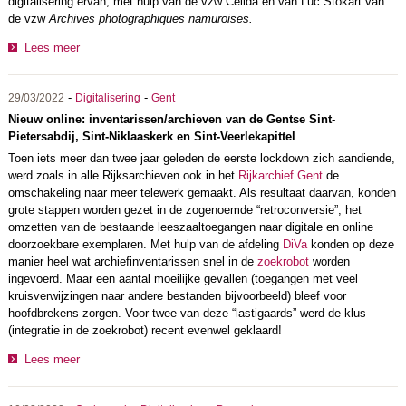
digitalisering ervan, met hulp van de vzw Celida en van Luc Stokart van
de vzw
Archives photographiques namuroises.
Lees meer
-
-
29/03/2022
Digitalisering
Gent
Nieuw online: inventarissen/archieven van de Gentse Sint-
Pietersabdij, Sint-Niklaaskerk en Sint-Veerlekapittel
Toen iets meer dan twee jaar geleden de eerste lockdown zich aandiende,
werd zoals in alle Rijksarchieven ook in het
Rijkarchief Gent
de
omschakeling naar meer telewerk gemaakt. Als resultaat daarvan, konden
grote stappen worden gezet in de zogenoemde “retroconversie”, het
omzetten van de bestaande leeszaaltoegangen naar digitale en online
doorzoekbare exemplaren. Met hulp van de afdeling
DiVa
konden op deze
manier heel wat archiefinventarissen snel in de
zoekrobot
worden
ingevoerd. Maar een aantal moeilijke gevallen (toegangen met veel
kruisverwijzingen naar andere bestanden bijvoorbeeld) bleef voor
hoofdbrekens zorgen. Voor twee van deze “lastigaards” werd de klus
(integratie in de zoekrobot) recent evenwel geklaard!
Lees meer