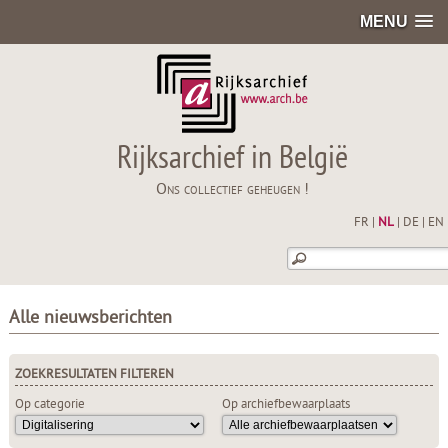
MENU
Rijksarchief in België
Ons collectief geheugen !
FR
|
NL
|
DE
|
EN
Alle nieuwsberichten
ZOEKRESULTATEN FILTEREN
Op categorie
Op archiefbewaarplaats