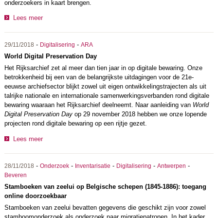
onderzoekers in kaart brengen.
Lees meer
-
-
29/11/2018
Digitalisering
ARA
World Digital Preservation Day
Het Rijksarchief zet al meer dan tien jaar in op digitale bewaring. Onze
betrokkenheid bij een van de belangrijkste uitdagingen voor de 21e-
eeuwse archiefsector blijkt zowel uit eigen ontwikkelingstrajecten als uit
talrijke nationale en internationale samenwerkingsverbanden rond digitale
bewaring waaraan het Rijksarchief deelneemt. Naar aanleiding van
World
Digital Preservation Day
op 29 november 2018
hebben we onze lopende
projecten rond digitale bewaring op een rijtje gezet.
Lees meer
-
-
-
-
-
28/11/2018
Onderzoek
Inventarisatie
Digitalisering
Antwerpen
Beveren
Stamboeken van zeelui op Belgische schepen (1845-1886): toegang
online doorzoekbaar
Stamboeken van zeelui bevatten gegevens die geschikt zijn voor zowel
stamboomonderzoek als onderzoek naar migratiepatronen. In het kader