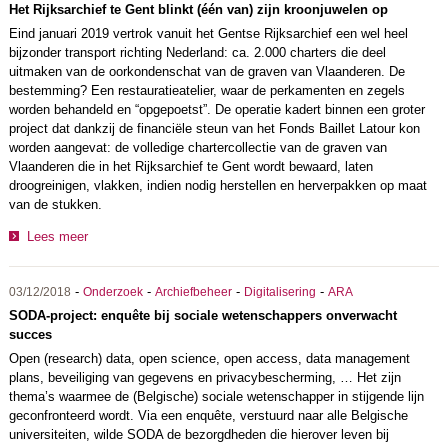
Het Rijksarchief te Gent blinkt (één van) zijn kroonjuwelen op
Eind januari 2019 vertrok vanuit het Gentse Rijksarchief een wel heel
bijzonder transport richting Nederland: ca. 2.000 charters die deel
uitmaken van de oorkondenschat van de graven van Vlaanderen. De
bestemming? Een restauratieatelier, waar de perkamenten en zegels
worden behandeld en “opgepoetst”. De operatie kadert binnen een groter
project dat dankzij de financiële steun van het Fonds Baillet Latour kon
worden aangevat: de volledige chartercollectie van de graven van
Vlaanderen die in het Rijksarchief te Gent wordt bewaard, laten
droogreinigen, vlakken, indien nodig herstellen en herverpakken op maat
van de stukken.
Lees meer
-
-
-
-
03/12/2018
Onderzoek
Archiefbeheer
Digitalisering
ARA
SODA-project: enquête bij sociale wetenschappers onverwacht
succes
Open (research) data, open science, open access, data management
plans, beveiliging van gegevens en privacybescherming, … Het zijn
thema’s waarmee de (Belgische) sociale wetenschapper in stijgende lijn
geconfronteerd wordt. Via een enquête, verstuurd naar alle Belgische
universiteiten, wilde SODA de bezorgdheden die hierover leven bij