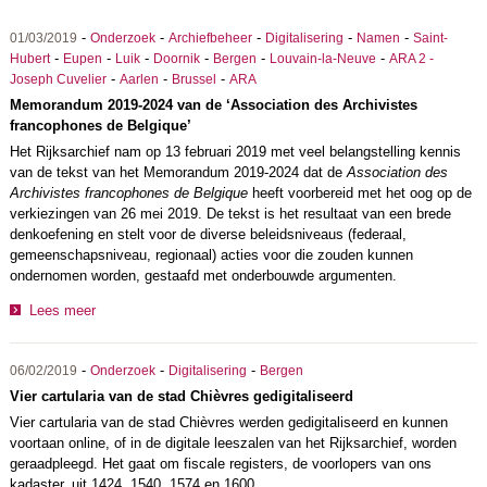
-
-
-
-
-
01/03/2019
Onderzoek
Archiefbeheer
Digitalisering
Namen
Saint-
-
-
-
-
-
-
Hubert
Eupen
Luik
Doornik
Bergen
Louvain-la-Neuve
ARA 2 -
-
-
-
Joseph Cuvelier
Aarlen
Brussel
ARA
Memorandum 2019-2024 van de ‘Association des Archivistes
francophones de Belgique’
Het Rijksarchief nam op 13 februari 2019 met veel belangstelling kennis
van de tekst van het Memorandum 2019-2024 dat de
Association des
Archivistes francophones de Belgique
heeft voorbereid met het oog op de
verkiezingen van 26 mei 2019. De tekst is het resultaat van een brede
denkoefening en stelt voor de diverse beleidsniveaus (federaal,
gemeenschapsniveau, regionaal) acties voor die zouden kunnen
ondernomen worden, gestaafd met onderbouwde argumenten.
Lees meer
-
-
-
06/02/2019
Onderzoek
Digitalisering
Bergen
Vier cartularia van de stad Chièvres gedigitaliseerd
Vier cartularia van de stad Chièvres werden gedigitaliseerd en kunnen
voortaan online, of in de digitale leeszalen van het Rijksarchief, worden
geraadpleegd. Het gaat om fiscale registers, de voorlopers van ons
kadaster, uit 1424, 1540, 1574 en 1600.