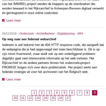
van het IMMIBEL-project werden de klappers op de stamboeken die
worden bewaard in het Rijksarchief te Antwerpen-Beveren digitaal verwerkt
én geïntegreerd in onze online zoekrobot.
Lees meer
-
-
-
-
06/11/2018
Onderzoek
Archiefbeheer
Digitalisering
ARA
Op weg naar een federaal webarchief
Iedereen is wel bekend met de
404 HTTP response code
, die aangeeft dat
de webpagina die je had opgevraagd niet meer beschikbaar is. Dit is op
zijn minst frustrerend, maar duidt ook op een onderliggend probleem:
dagelijks gaat veel interessante informatie op het web verloren. Het
Rijksarchief en de andere partners binnen het onderzoeksproject
PROMISE buigen zich over deze problematiek. Het project werkt een
federale strategie uit voor het archiveren van het Belgisch web.
Lees meer
1
2
3
4
5
6
7
8
9
10
11
12
13
14
15
16
17