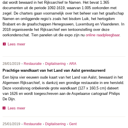
dat wordt bewaard in het Rijksarchief te Namen. Het bevat 1.365
documenten uit de periode 1092-1619, waarvan 1.005 oorkonden met
zegel. De charters gaan voornamelijk over het beheer van het graafschap
Namen en omliggende regio’s zoals het bisdom Luik, het hertogdom
Brabant en de graafschappen Henegouwen, Luxemburg en Vlaanderen. In
2018 organiseerde het Rijksarchief een tentoonstelling over deze
oorkondenschat. Tien panelen uit die expo zijn nu
online raadpleegbaar
.
Lees meer
-
-
-
28/01/2019
Restauratie
Digitalisering
ARA
Prachtige wandkaart van het Land van Aalst gerestaureerd
Een bijna vier eeuwen oude kaart van het Land van Aalst, bewaard in het
Algemeen Rijksarchief, is dankzij een grondige restauratie in ere hersteld.
Deze vooralsnog onbekende grote wandkaart (127 x 160,5 cm) dateert
van 1626 en wordt toegeschreven aan de Aspelaarse cartograaf Philips
De Dijn.
Lees meer
-
-
-
25/01/2019
Restauratie
Digitalisering
Gent