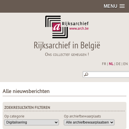
MENU
Rijksarchief in België
Ons collectief geheugen !
FR
|
NL
|
DE
|
EN
Alle nieuwsberichten
ZOEKRESULTATEN FILTEREN
Op categorie
Op archiefbewaarplaats