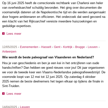
Op 16 juni 2025 heeft de correctionele rechtbank van Charleroi een heler
van overheidsarchief schuldig bevonden. Het ging over documenten die
voornamelijk dateren uit de Napoleontische tijd en die werden aangemaakt
door hogere ambtenaren en officieren. Het onderzoek dat werd gevoerd na
een klacht van het Rijksarchief vereiste meerdere huiszoekingen en
geduldige expertises.
Lees meer
-
-
-
-
-
-
-
12/05/2025
Evenementen
Hasselt
Gent
Kortrijk
Brugge
Leuven
Antwerpen
Wie wordt de beste paleograaf van Vlaanderen en Nederland?
Hou je van geschiedenis en ben je een kei in het ontcijferen van oude
handschriften? Dan hebben we goed nieuws voor jou! Dit jaar organiseren
we voor de tweede keer een Vlaams-Nederlandse paleografiewedstrijd. De
voorronde loopt van 12 mei tot 12 juni 2025. Op zaterdag 4 oktober
2025 nemen de beste deelnemers het tegen elkaar op tijdens de finale in
Sint-Truiden.
Lees meer
-
14/04/2025
Leuven