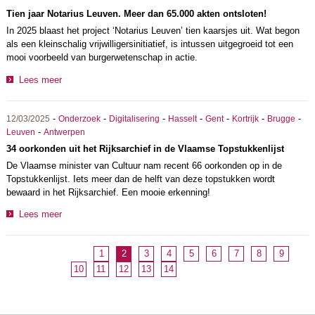
Tien jaar Notarius Leuven. Meer dan 65.000 akten ontsloten!
In 2025 blaast het project ‘Notarius Leuven’ tien kaarsjes uit. Wat begon
als een kleinschalig vrijwilligersinitiatief, is intussen uitgegroeid tot een
mooi voorbeeld van burgerwetenschap in actie.
Lees meer
-
-
-
-
-
-
-
12/03/2025
Onderzoek
Digitalisering
Hasselt
Gent
Kortrijk
Brugge
-
Leuven
Antwerpen
34 oorkonden uit het Rijksarchief in de Vlaamse Topstukkenlijst
De Vlaamse minister van Cultuur nam recent 66 oorkonden op in de
Topstukkenlijst. Iets meer dan de helft van deze topstukken wordt
bewaard in het Rijksarchief. Een mooie erkenning!
Lees meer
1
2
3
4
5
6
7
8
9
10
11
12
13
14