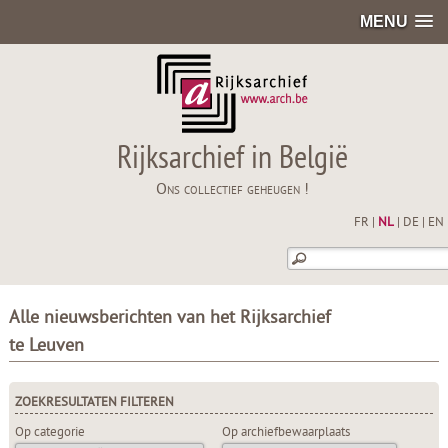
MENU
Rijksarchief in België
Ons collectief geheugen !
FR
|
NL
|
DE
|
EN
Alle nieuwsberichten van het Rijksarchief
te Leuven
ZOEKRESULTATEN FILTEREN
Op categorie
Op archiefbewaarplaats