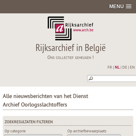
MENU
Rijksarchief in België
Ons collectief geheugen !
FR
|
NL
|
DE
|
EN
Alle nieuwsberichten van het Dienst
Archief Oorlogsslachtoffers
ZOEKRESULTATEN FILTEREN
Op categorie
Op archiefbewaarplaats