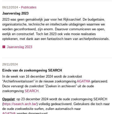
-
06/12/2024
Publicaties
Jaarverslag 2023
2023 was geen gemakkelijk jaar voor het Rijksarchief. De budgettaire,
organisatorische, technische en intellectuele uitdagingen waarmee we
worden geconfronteerd, zijn enorm. Daarover communiceren we open,
eerlijk en constructief. Toch liet 2023 ook vele mooie realisaties
optekenen, met dank aan een fantastisch team van archiefprofessionals.
Jaarverslag 2023
28/11/2024
Einde van de zoekomgeving SEARCH
In de week van 16 december 2024 wordt de zoekrobot
“Archiefinventarissen” in de nieuwe zoekomgeving
AGATHA
gelanceerd.
Deze vervangt de zoekrobot “Zoeken in archieven” uit de oude
zoekomgeving
SEARCH
.
Opgelet
: op 23 december 2024 wordt de oude zoekomgeving SEARCH
(
https://search.arch.be/
) volledig gedeactiveerd. Gebruikers die toch naar
de oude zoekwebsite surfen, zullen automatisch naar
AGATHA
worden doorgestuurd.