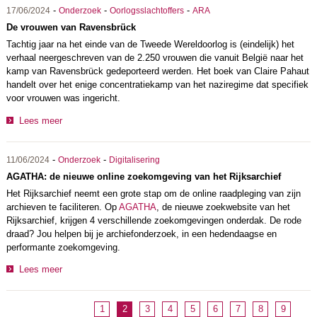
-
-
-
17/06/2024
Onderzoek
Oorlogsslachtoffers
ARA
De vrouwen van Ravensbrück
Tachtig jaar na het einde van de Tweede Wereldoorlog is (eindelijk) het
verhaal neergeschreven van de 2.250 vrouwen die vanuit België naar het
kamp van Ravensbrück gedeporteerd werden. Het boek van Claire Pahaut
handelt over het enige concentratiekamp van het naziregime dat specifiek
voor vrouwen was ingericht.
Lees meer
-
-
11/06/2024
Onderzoek
Digitalisering
AGATHA: de nieuwe online zoekomgeving van het Rijksarchief
Het Rijksarchief neemt een grote stap om de online raadpleging van zijn
archieven te faciliteren. Op
AGATHA
, de nieuwe zoekwebsite van het
Rijksarchief, krijgen 4 verschillende zoekomgevingen onderdak. De rode
draad? Jou helpen bij je archiefonderzoek, in een hedendaagse en
performante zoekomgeving.
Lees meer
1
2
3
4
5
6
7
8
9