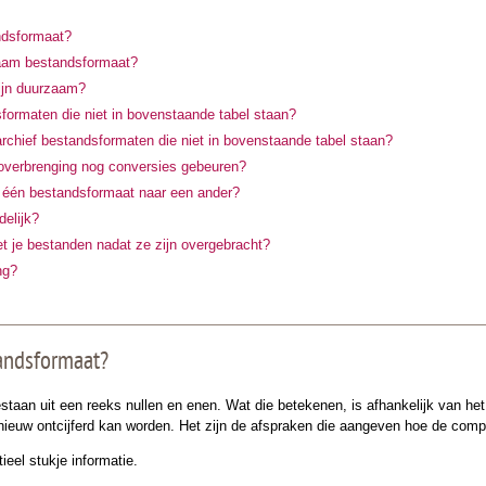
ndsformaat?
aam bestandsformaat?
ijn duurzaam?
ormaten die niet in bovenstaande tabel staan?
archief bestandsformaten die niet in bovenstaande tabel staan?
overbrenging nog conversies gebeuren?
e één bestandsformaat naar een ander?
delijk?
t je bestanden nadat ze zijn overgebracht?
ng?
tandsformaat?
estaan uit een reeks nullen en enen. Wat die betekenen, is afhankelijk van h
nieuw ontcijferd kan worden. Het zijn de afspraken die aangeven hoe de compu
ieel stukje informatie.