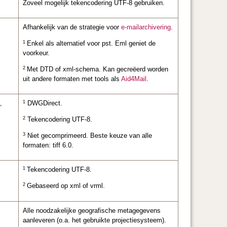
Zoveel mogelijk tekencodering UTF-8 gebruiken.
Afhankelijk van de strategie voor
e-mailarchivering
.
1
Enkel als alternatief voor pst. Eml geniet de
voorkeur.
2
Met DTD of xml-schema. Kan gecreëerd worden
uit andere formaten met tools als
Aid4Mail
.
1
,
DWGDirect.
2
Tekencodering UTF-8.
3
Niet gecomprimeerd. Beste keuze van alle
formaten: tiff 6.0.
1
Tekencodering UTF-8.
2
Gebaseerd op xml of vrml.
Alle noodzakelijke geografische metagegevens
aanleveren (o.a. het gebruikte projectiesysteem).