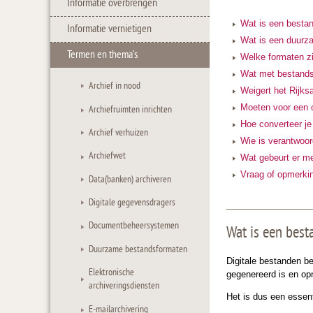
Informatie overbrengen
Wat is een besta
Informatie vernietigen
Wat is een duurz
Termen en thema’s
Welke formaten z
Wat met bestandsf
Archief in nood
Weigert het Rijks
Moeten voor een 
Archiefruimten inrichten
Hoe converteer j
Archief verhuizen
Wie is verantwoor
Archiefwet
Wat gebeurt er me
Vraag of opmerki
Data(banken) archiveren
Digitale gegevensdragers
Documentbeheersystemen
Wat is een bes
Duurzame bestandsformaten
Digitale bestanden b
Elektronische
gegenereerd is en op
archiveringsdiensten
Het is dus een essent
E-mailarchivering