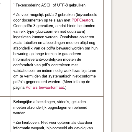
2
1
Tekencodering ASCII of UTF-8 gebruiken.
2
Zo veel mogelijk pdf/a-2 gebruiken (bijvoorbeeld
door documenten op te slaan met
PDFCreator
).
Geen pdf/a-3 gebruiken, omdat hierin bestanden
van elk type (duurzaam en niet duurzaam)
ingesloten kunnen worden. Onmisbare objecten
zoals tabellen en afbeeldingen moeten altijd nog
afzonderlijk van de pdf/a bewaard worden om hun
bewaring op lange termijn te garanderen.
Informatieverantwoordelijken moeten de
conformiteit van pdf’s controleren met
validatietools en indien nodig workflows bijsturen
om te vermijden dat systematisch niet-conforme
pdf/a’s gegenereerd worden. (Meer info op de
pagina
Pdf als bewaarformaat
.)
Belangrijke afbeeldingen, video’s, geluiden…
moeten afzonderlijk opgeslagen en beheerd
worden.
1
Zie hierboven. Niet voor opteren als daardoor
informatie wegvalt, bijvoorbeeld als gevolg van