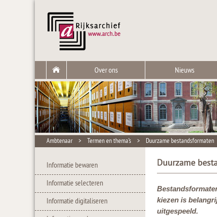
Over ons
Nieuws
Ambtenaar
>
Termen en thema’s
>
Duurzame bestandsformaten
Duurzame best
Informatie bewaren
Informatie selecteren
Bestandsformaten
kiezen is belangr
Informatie digitaliseren
uitgespeeld.