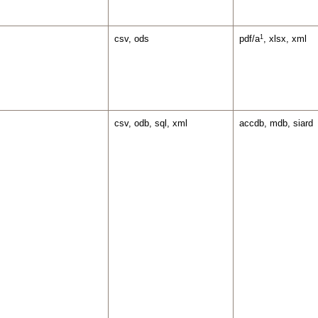
1
csv, ods
pdf/a
, xlsx, xml
csv, odb, sql, xml
accdb, mdb, siard