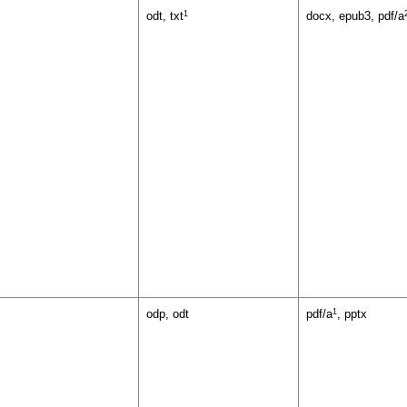
1
odt, txt
docx, epub3, pdf/a
1
odp, odt
pdf/a
, pptx