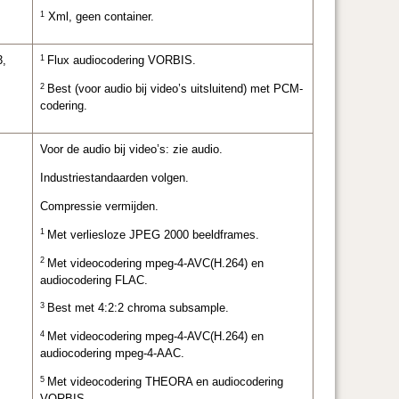
1
Xml, geen container.
1
3,
Flux audiocodering VORBIS.
2
Best (voor audio bij video’s uitsluitend) met PCM-
codering.
Voor de audio bij video’s: zie audio.
Industriestandaarden volgen.
Compressie vermijden.
1
Met verliesloze JPEG 2000 beeldframes.
2
Met videocodering mpeg-4-AVC(H.264) en
audiocodering FLAC.
3
Best met 4:2:2 chroma subsample.
4
Met videocodering mpeg-4-AVC(H.264) en
audiocodering mpeg-4-AAC.
5
Met videocodering THEORA en audiocodering
VORBIS.