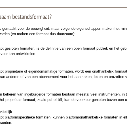
rzaam bestandsformaat?
s gemaakt voor de eeuwigheid, maar volgende eigenschappen maken het minder
 worden (en maken een formaat dus duurzaam):
 tot gesloten formaten, is de definitie van een open formaat publiek en het g
 voor kan ontwikkelen.
 tot propriëtaire of eigendomsmatige formaten, wordt een onafhankelijk formaat
k van anderen of van een abonnement voor het aanmaken, lezen en omzetten v
en beheren van ingeburgerde formaten bestaan meestal veel instrumenten, in t
of propriëtair formaat, zoals pdf of tiff, kan de voorkeur genieten boven een o
nkelijk
g tot platformspecifieke formaten, kunnen platformonafhankelijke formaten i
worden.