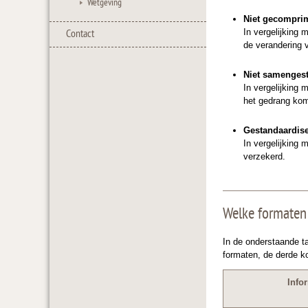
Wetgeving
Niet gecompri
In vergelijking
Contact
de verandering v
Niet samengest
In vergelijking 
het gedrang kom
Gestandaardis
In vergelijking 
verzekerd.
Welke formaten
In de onderstaande t
formaten, de derde k
Info