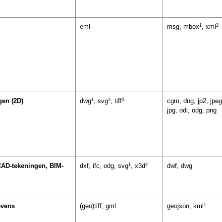
1
2
eml
msg, mbox
, xml
1
2
3
en (2D)
dwg
, svg
, tiff
cgm, dng, jp2, jpeg
jpg, odi, odg, png
1
2
CAD-tekeningen, BIM-
dxf, ifc, odg, svg
, x3d
dwf, dwg
1
evens
(geo)tiff, gml
geojson, kml