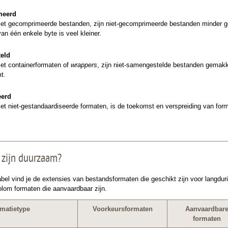
meerd
 met gecomprimeerde bestanden, zijn niet-gecomprimeerde bestanden minder gev
an één enkele byte is veel kleiner.
eld
met containerformaten of
wrappers
, zijn niet-samengestelde bestanden gemakke
t.
eerd
met niet-gestandaardiseerde formaten, is de toekomst en verspreiding van for
 zijn duurzaam?
abel vind je de extensies van bestandsformaten die geschikt zijn voor lang
olom formaten die aanvaardbaar zijn.
rmatietype
Voorkeursformaten
Aanvaardbar
formaten