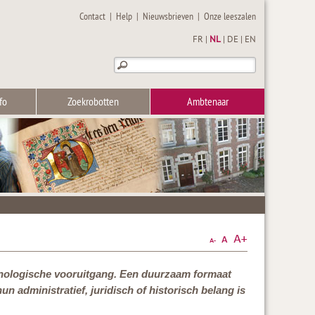
Contact
|
Help
|
Nieuwsbrieven
|
Onze leeszalen
FR
|
NL
|
DE
|
EN
fo
Zoekrobotten
Ambtenaar
hnologische vooruitgang. Een duurzaam formaat
 administratief, juridisch of historisch belang is