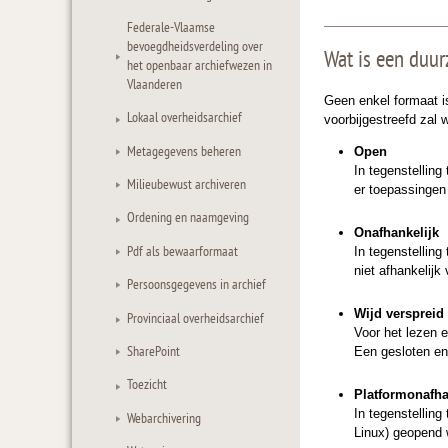
Federale-Vlaamse
bevoegdheidsverdeling over
Wat is een duu
het openbaar archiefwezen in
Vlaanderen
Geen enkel formaat i
Lokaal overheidsarchief
voorbijgestreefd zal
Metagegevens beheren
Open
In tegenstelling
Milieubewust archiveren
er toepassingen
Ordening en naamgeving
Onafhankelijk
Pdf als bewaarformaat
In tegenstelling
niet afhankelij
Persoonsgegevens in archief
Wijd verspreid
Provinciaal overheidsarchief
Voor het lezen 
SharePoint
Een gesloten en/
Toezicht
Platformonafha
In tegenstellin
Webarchivering
Linux) geopend 