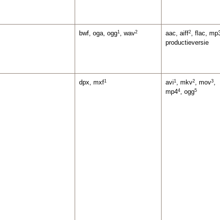
1
2
2
bwf, oga, ogg
, wav
aac, aiff
, flac, mp
productieversie
1
1
2
3
dpx, mxf
avi
, mkv
, mov
,
4
5
mp4
, ogg