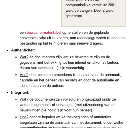
oorspronkelijke versie uit 2001
werd vervangen. Deel 2 werd
geschrapt.
een
bewaarformatentabel
op te stellen en de geplande
conversies stipt uit te voeren, aan
technology watch
te doen en
bestanden op tijd te migreren naar nieuwe dragers.
Authenticiteit
:
Wat?
de documenten zijn wat ze beweren te zijn en de
gegevens met betrekking tot hun inhoud en afkomst (auteur,
datum van aanmaak…) zijn waarachtig.
Hoe?
door beleid en procedures te bepalen voor de aanmaak,
captatie en het beheer van records en door de autorisatie en
identificatie van de auteurs.
Integriteit
:
Wat?
de documenten zijn volledig en ongewijzigd sinds ze
werden opgemaakt of ontvangen (met uitzondering van de
bewerkingen die nodig zijn voor hun beheer).
Hoe?
door te bepalen welke toevoegingen of annotaties
toegelaten zijn na de aanmaak van het document, onder welke
omstandigheden ze toegelaten kunnen worden en door wie ze