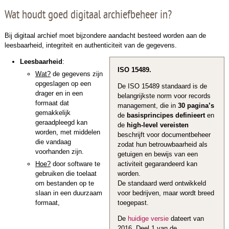
Wat houdt goed digitaal archiefbeheer in?
Bij digitaal archief moet bijzondere aandacht besteed worden aan de
leesbaarheid, integriteit en authenticiteit van de gegevens.
Leesbaarheid
:
ISO 15489.
Wat?
de gegevens zijn
opgeslagen op een
De ISO 15489 standaard is de
drager en in een
belangrijkste norm voor records
formaat dat
management, die in
30 pagina’s
gemakkelijk
de
basisprincipes definieert
en
geraadpleegd kan
de
high-level vereisten
worden, met middelen
beschrijft voor documentbeheer
die vandaag
zodat hun betrouwbaarheid als
voorhanden zijn.
getuigen en bewijs van een
activiteit gegarandeerd kan
Hoe?
door software te
worden.
gebruiken die toelaat
De standaard werd ontwikkeld
om bestanden op te
voor bedrijven, maar wordt breed
slaan in een duurzaam
toegepast.
formaat,
De
huidige versie
dateert van
2016. Deel 1 van de