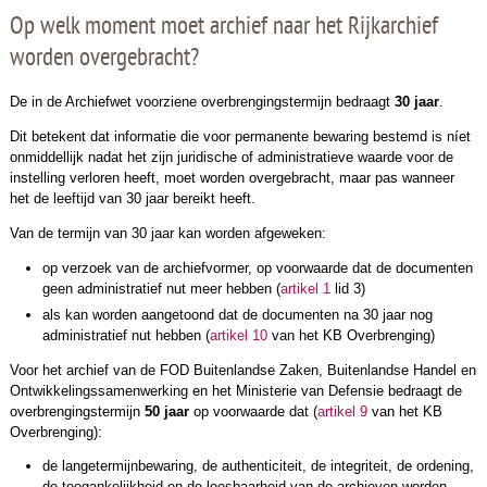
Op welk moment moet archief naar het Rijkarchief
worden overgebracht?
De in de Archiefwet voorziene overbrengingstermijn bedraagt
30 jaar
.
Dit betekent dat informatie die voor permanente bewaring bestemd is níet
onmiddellijk nadat het zijn juridische of administratieve waarde voor de
instelling verloren heeft, moet worden overgebracht, maar pas wanneer
het de leeftijd van 30 jaar bereikt heeft.
Van de termijn van 30 jaar kan worden afgeweken:
op verzoek van de archiefvormer, op voorwaarde dat de documenten
geen administratief nut meer hebben (
artikel 1
lid 3)
als kan worden aangetoond dat de documenten na 30 jaar nog
administratief nut hebben (
artikel 10
van het KB Overbrenging)
Voor het archief van de FOD Buitenlandse Zaken, Buitenlandse Handel en
Ontwikkelingssamenwerking en het Ministerie van Defensie bedraagt de
overbrengingstermijn
50 jaar
op voorwaarde dat (
artikel 9
van het KB
Overbrenging):
de langetermijnbewaring, de authenticiteit, de integriteit, de ordening,
de toegankelijkheid en de leesbaarheid van de archieven worden