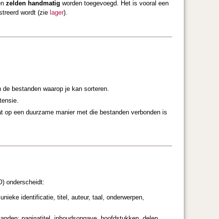
en
zelden handmatig
worden toegevoegd. Het is vooral een
streerd wordt (zie
lager
).
n de bestanden waarop je kan sorteren.
tensie.
t op een duurzame manier met die bestanden verbonden is
O) onderscheidt:
nieke identificatie, titel, auteur, taal, onderwerpen,
anden: paginatitel, inhoudsopgave, hoofdstukken, delen,