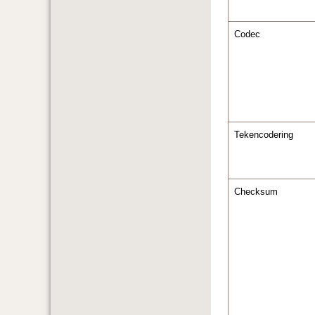
Codec
Tekencodering
Checksum