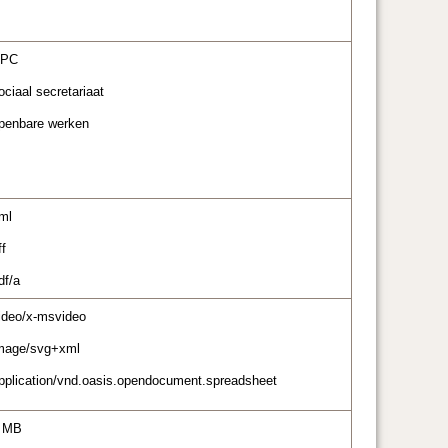
PC
ociaal secretariaat
penbare werken
ml
ff
df/a
ideo/x-msvideo
mage/svg+xml
pplication/vnd.oasis.opendocument.spreadsheet
 MB