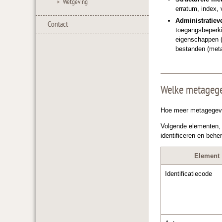
Wetgeving
erratum, index,
Administratiev
Contact
toegangsbeperki
eigenschappen (
bestanden (meta
Welke metagegev
Hoe meer metagegeve
Volgende elementen, 
identificeren en behe
Element
Identificatiecode