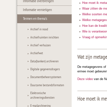
Informatie overbrengen
Hoe moet ik met
Waar zitten de m
Informatie vernietigen
Welke soorten me
Termen en thema’s
Welke metagegeve
Hoe kan de kwali
Archief in nood
Wie is verantwoor
Archiefruimten inrichten
Vraag of opmerki
Archief verhuizen
Archiefwet
Wat zijn metage
Data(banken) archiveren
De metagegevens of m
Digitale gegevensdragers
ermee moet gebeuren.
Documentbeheersystemen
Deze video
van de Na
Duurzame bestandsformaten
Elektronische
archiveringsdiensten
Hoe moet ik me
E-mailarchivering