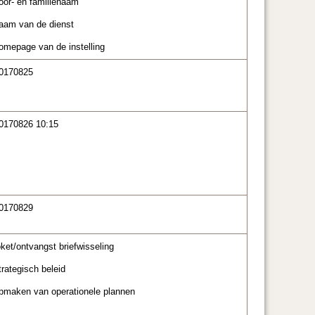
oor- en familienaam
aam van de dienst
omepage van de instelling
0170825
0170826 10:15
0170829
oket/ontvangst briefwisseling
trategisch beleid
pmaken van operationele plannen