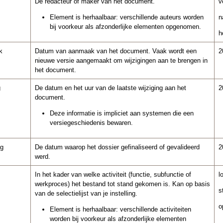
De redacteur of maker van het document.
v
Element is herhaalbaar: verschillende auteurs worden
n
bij voorkeur als afzonderlijke elementen opgenomen.
h
k
Datum van aanmaak van het document. Vaak wordt een
2
nieuwe versie aangemaakt om wijzigingen aan te brengen in
het document.
g
De datum en het uur van de laatste wijziging aan het
2
document.
Deze informatie is impliciet aan systemen die een
versiegeschiedenis bewaren.
ng
De datum waarop het dossier gefinaliseerd of gevalideerd
2
werd.
In het kader van welke activiteit (functie, subfunctie of
l
werkproces) het bestand tot stand gekomen is. Kan op basis
s
van de selectielijst van je instelling.
o
Element is herhaalbaar: verschillende activiteiten
worden bij voorkeur als afzonderlijke elementen