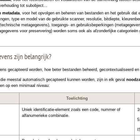
 verhouding tot subobject…
e metadata
, voor het opvolgen en beheren van bestanden en het gebruik dat 
ngen, type en model van de gebruikte scanner, resolutie, bitdiepte, kleurenb
technische metagegevens), toegangs- en gebruiksbeperkingen (metagegevens
gegevens voor preservering) worden soms ook als afzonderlijke categorieën
ens zijn belangrijk?
ns gecapteerd worden, hoe beter bestanden beheerd, gecontextualiseerd e
die meestal automatisch gecapteerd kunnen worden, zijn in elk geval
noodza
ren op een minimaal niveau:
Toelichting
Uniek identificatie-element zoals een code, nummer of
1
alfanumerieke combinatie.
5
I