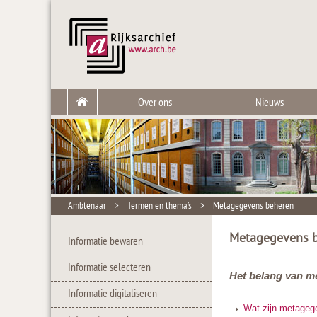
Over ons
Nieuws
Ambtenaar
>
Termen en thema’s
>
Metagegevens beheren
Metagegevens 
Informatie bewaren
Informatie selecteren
Het belang van me
Informatie digitaliseren
Wat zijn metagege