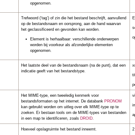
opgenomen.
Trefwoord (‘tag’) of zin die het bestand beschrijft, aanvullend
E
op de bestandsnaam en oorsprong, aan de hand waarvan
s
het geclassificeerd en gevonden kan worden.
o
Element is herhaalbaar: verschillende onderwerpen
worden bij voorkeur als afzonderlijke elementen
opgenomen.
Het laatste deel van de bestandsnaam (na de punt), dat een
x
indicatie geeft van het bestandstype.
ti
p
Het MIME-type, een tweeledig kenmerk voor
v
bestandsformaten op het internet. De databank
PRONOM
i
kan gebruikt worden om uitleg over elk MIME-type op te
zoeken. Er bestaan tools om de MIME-types van bestanden
a
in een map te identificeren, zoals
DROID
.
Hoeveel opslagruimte het bestand inneemt.
2