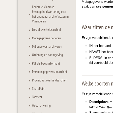
Metagegevens worde
zaak van
systeemon
Federale-Vlaamse
bevoegdheidsverdeling over
het openbaar archiefwezen in
Vlaanderen
Waar zitten de
Lokaal overheidsarchief
Er zijn verschillende
Metagegevens beheren
IN het bestand,
Milieubewust archiveren
NAAST het besta
Ordening en naamgeving
ELDERS, in een 
(bijvoorbeeld do
Pdf als bewaarformaat
Persoonsgegevens in archief
Provinciaal overheidsarchief
Welke soorten 
SharePoint
Er zijn verschillend
Toezicht
Descriptieve m
Webarchivering
samenvatting…
Structurele me