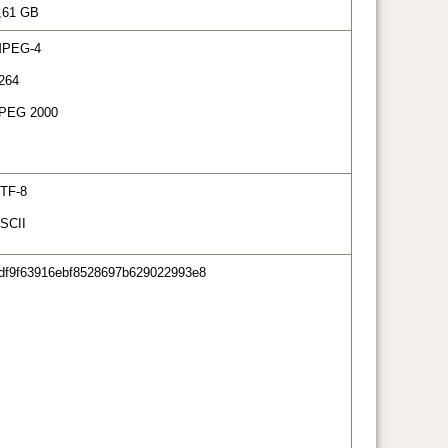
,61 GB
PEG-4
264
PEG 2000
TF-8
SCII
df9f63916ebf8528697b629022993e8