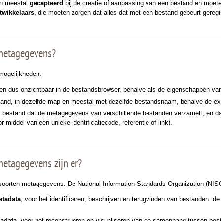
n meestal
gecapteerd
bij de creatie of aanpassing van een bestand en moet
twikkelaars
, die moeten zorgen dat alles dat met een bestand gebeurt geregi
 metagegevens?
 mogelijkheden:
 en dus onzichtbaar in de bestandsbrowser, behalve als de eigenschappen va
nd, in dezelfde map en meestal met dezelfde bestandsnaam, behalve de ex
bestand dat de metagegevens van verschillende bestanden verzamelt, en da
or middel van een unieke identificatiecode, referentie of link).
metagegevens zijn er?
e soorten metagegevens. De National Information Standards Organization (NIS
etadata
, voor het identificeren, beschrijven en terugvinden van bestanden: de u
tadata
, voor het reconstrueren en visualiseren van de samenhang tussen best