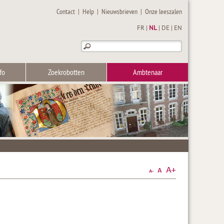
Contact
|
Help
|
Nieuwsbrieven
|
Onze leeszalen
FR
|
NL
|
DE
|
EN
fo
Zoekrobotten
Ambtenaar