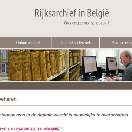
Rijksarchief in België
Ons collectief geheugen !
Online aanbod
Lopend onderzoek
Praktische in
beheren
tagegevens in de digitale wereld is nauwelijks te overschatten.
vens en waarom zijn ze belangrijk?