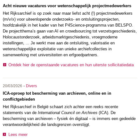
Acht nieuwe vacatures voor wetenschappelijk projectmedewerkers
Het Rijksarchief is op zoek naar maar liefst acht (!) projectmedewerkers
(m/v/x) voor uiteenlopende onderzoeks- en ontsluitingsprojecten,
hoofdzakelijk in het kader van het P4Science-programma van BELSPO.
De projectthema’s gaan van AI en crowdsourcing tot verzetsgeschiedenis,
Holocaustonderzoek, arbeidsmarktgeschiedenis, vroegmoderne
instellingen, ... Je werkt mee aan de ontsluiting, valorisatie en
wetenschappelijke exploitatie van unieke archiefcollecties in
samenwerking met universiteiten en erfgoedpartners.
Ontdek hier de openstaande vacatures en hun uiterste sollicitatiedata
-
20/03/2026
Divers
ICA-oproep tot bescherming van archieven, online en in
conflictgebieden
Het Rijksarchief in België schaart zich achter een reeks recente
statements van de
International Council on Archives
(ICA). De
bescherming van archieven – fysiek én digitaal – is immers een gedeelde
verantwoordelijkheid die landsgrenzen overstijgt.
Lees meer