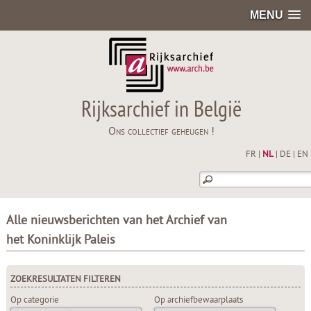
MENU
Rijksarchief in België
Ons collectief geheugen !
FR
|
NL
|
DE
|
EN
Alle nieuwsberichten van het Archief van
het Koninklijk Paleis
ZOEKRESULTATEN FILTEREN
Op categorie
Op archiefbewaarplaats