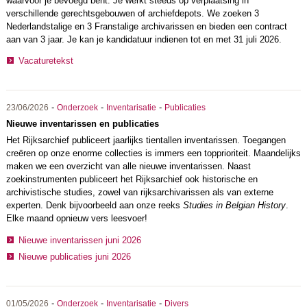
waarvoor je bevoegd bent. Je werkt steeds op verplaatsing in
verschillende gerechtsgebouwen of archiefdepots. We zoeken 3
Nederlandstalige en 3 Franstalige archivarissen en bieden een contract
aan van 3 jaar. Je kan je kandidatuur indienen tot en met 31 juli 2026.
Vacaturetekst
-
-
-
23/06/2026
Onderzoek
Inventarisatie
Publicaties
Nieuwe inventarissen en publicaties
Het Rijksarchief publiceert jaarlijks tientallen inventarissen. Toegangen
creëren op onze enorme collecties is immers een topprioriteit. Maandelijks
maken we een overzicht van alle nieuwe inventarissen. Naast
zoekinstrumenten publiceert het Rijksarchief ook historische en
archivistische studies, zowel van rijksarchivarissen als van externe
experten. Denk bijvoorbeeld aan onze reeks
Studies in Belgian History
.
Elke maand opnieuw vers leesvoer!
Nieuwe inventarissen juni 2026
Nieuwe publicaties juni 2026
-
-
-
01/05/2026
Onderzoek
Inventarisatie
Divers