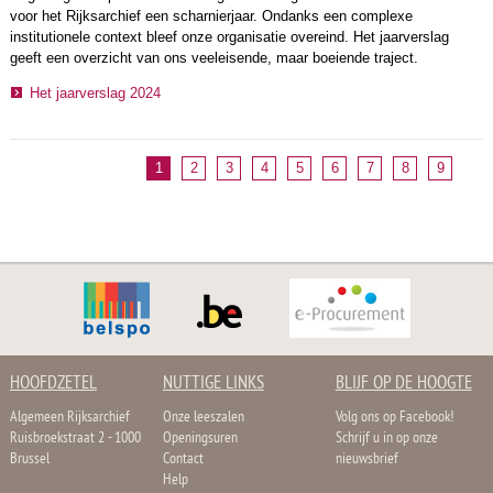
voor het Rijksarchief een scharnierjaar. Ondanks een complexe
institutionele context bleef onze organisatie overeind. Het jaarverslag
geeft een overzicht van ons veeleisende, maar boeiende traject.
Het jaarverslag 2024
1
2
3
4
5
6
7
8
9
HOOFDZETEL
NUTTIGE LINKS
BLIJF OP DE HOOGTE
Algemeen Rijksarchief
Onze leeszalen
Volg ons op Facebook!
Ruisbroekstraat 2 - 1000
Openingsuren
Schrijf u in op onze
Brussel
Contact
nieuwsbrief
Help