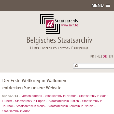
MENU
Belgisches Staatsarchiv
Hüter unserer kollektiven Erinnerung
FR
|
NL
|
DE
|
EN
Der Erste Weltkrieg in Wallonien:
entdecken Sie unsere Website
-
-
-
04/09/2014
Verschiedenes
Staatsarchiv in Namur
Staatsarchiv in Saint-
-
-
-
Hubert
Staatsarchiv in Eupen
Staatsarchiv in Lüttich
Staatsarchiv in
-
-
-
Tournai
Staatsarchiv in Mons
Staatsarchiv in Louvain-la-Neuve
Staatsarchiv in Arlon