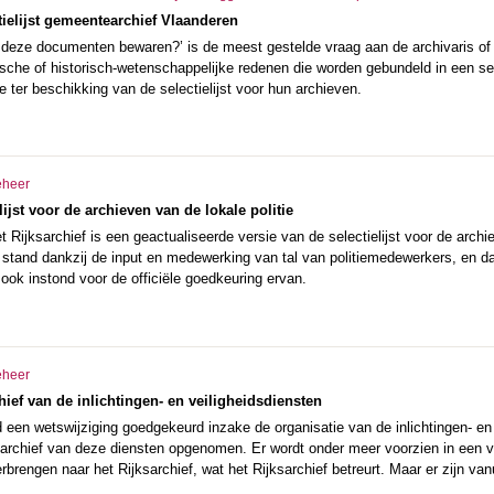
tielijst gemeentearchief Vlaanderen
deze documenten bewaren?’ is de meest gestelde vraag aan de archivaris of i
dische of historisch-wetenschappelijke redenen die worden gebundeld in een s
e ter beschikking van de selectielijst voor hun archieven.
eheer
ijst voor de archieven van de lokale politie
 Rijksarchief is een geactualiseerde versie van de selectielijst voor de arch
ot stand dankzij de input en medewerking van tal van politiemedewerkers, en
e ook instond voor de officiële goedkeuring ervan.
eheer
hief van de inlichtingen- en veiligheidsdiensten
een wetswijziging goedgekeurd inzake de organisatie van de inlichtingen- en 
 archief van deze diensten opgenomen. Er wordt onder meer voorzien in een ve
rbrengen naar het Rijksarchief, wat het Rijksarchief betreurt. Maar er zijn van