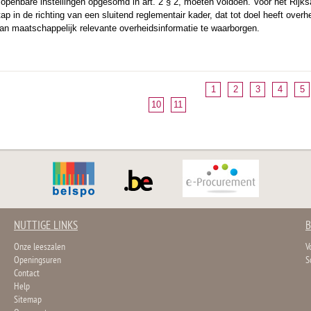
penbare instellingen opgesomd in art. 2 § 2, moeten voldoen. Voor het Rijksarc
tap in de richting van een sluitend reglementair kader, dat tot doel heeft overh
n maatschappelijk relevante overheidsinformatie te waarborgen.
1
2
3
4
5
10
11
NUTTIGE LINKS
B
Onze leeszalen
V
Openingsuren
S
Contact
Help
Sitemap