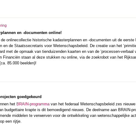
ering
erplannen en -documenten online!
de onlinecollectie historische kadasterplannen en -documenten uit de eerste
n en de Staatssecretaris voor Wetenschapsbeleid. De creatie van het ‘primitief’
rd met de opmaak van tienduizenden kaarten en van de ‘processen-verbaal 
n Financiën staan al deze stukken nu online, via de zoekrobot van het Rijksa
 (ca. 85.000 beelden)!
rojecten goedgekeurd
innen het
BRAIN-programma
van het federaal Wetenschapsbeleid zes nieuwe 
 van budgettaire krapte is dit bemoedigend nieuws. De deelname aan BRAIN-pr
omende middelen te verwerven voor de ontwikkeling van wetenschappelijke act
p een rijtje.