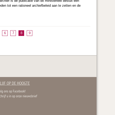
hief is de publicatie van dit ministerieel besluit een
eden tot een rationeel archiefbeleid aan te zetten en de
6
7
8
9
LIJF OP DE HOOGTE
olg ons op Facebook!
chrijf u in op onze nieuwsbrief