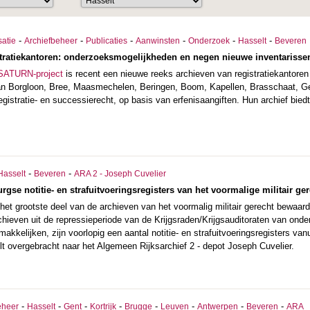
-
-
-
-
-
-
satie
Archiefbeheer
Publicaties
Aanwinsten
Onderzoek
Hasselt
Beveren
stratiekantoren: onderzoeksmogelijkheden en negen nieuwe inventarisse
SATURN-project
is recent een nieuwe reeks archieven van registratiekantor
van Borgloon, Bree, Maasmechelen, Beringen, Boom, Kapellen, Brasschaat, Gee
gistratie- en successierecht, op basis van erfenisaangiften. Hun archief bied
-
-
Hasselt
Beveren
ARA 2 - Joseph Cuvelier
se notitie- en strafuitvoeringsregisters van het voormalige militair ger
 het grootste deel van de archieven van het voormalig militair gerecht bewaar
chieven uit de repressieperiode van de Krijgsraden/Krijgsauditoraten van ond
akkelijken, zijn voorlopig een aantal notitie- en strafuitvoeringsregisters van
lt overgebracht naar het Algemeen Rijksarchief 2 - depot Joseph Cuvelier.
-
-
-
-
-
-
-
-
eheer
Hasselt
Gent
Kortrijk
Brugge
Leuven
Antwerpen
Beveren
ARA