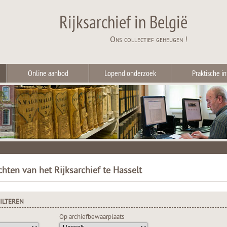
Rijksarchief in België
Ons collectief geheugen !
Online aanbod
Lopend onderzoek
Praktische in
chten van het Rijksarchief te Hasselt
ILTEREN
Op archiefbewaarplaats