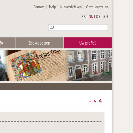
Contact
|
Help
|
Nieuwsbrieven
|
Onze leeszalen
FR
|
NL
|
DE
|
EN
fo
Zoekrobotten
Uw profiel