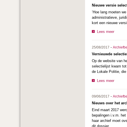
Nieuwe versie selec
‘Hoe lang moeten we 
administratieve, juri
kort een nieuwe versi
Lees meer
-
25/08/2017
Archiefb
Vernieuwde selectiel
Op de website van het
selectielijst kwam t
de Lokale Politie, di
Lees meer
-
09/06/2017
Archiefb
Nieuws over het arc
Eind maart 2017 werd 
bepalingen i.v.m. het
haar archief moet ove
dit dossier.