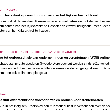
-
ten
Hasselt
it Heers dankzij crowdfunding terug in het Rijksarchief te Hasselt
ngekondigd dat een laat 18e-eeuws register met betrekking tot de geschiede
thisanten van het Rijksarchief te Hasselt een crowdfundingactie. Mét succes!
ster van het Rijksarchief te Hasselt.
-
-
-
-
ering
Hasselt
Gent
Brugge
ARA 2 - Joseph Cuvelier
ing tot oorlogsschade aan ondernemingen en verenigingen (WOII) online
chade aan private goederen (Tweede Wereldoorlog) worden sinds 2015 volledig
, werden de fiches die de verschillende series ontsluiten gedigitaliseerd. De
intussen ook online raadpleegbaar.
eheer
besluit over technische voorschriften en normen voor archieflokalen
is in het Belgisch Staatsblad een ministerieel besluit verschenen over de t