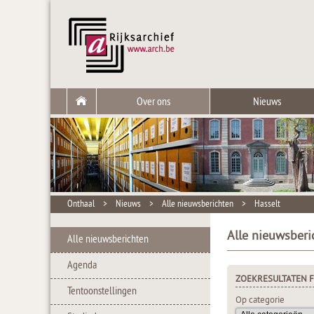
Over ons
Nieuws
Onthaal
>
Nieuws
>
Alle nieuwsberichten
>
Hasselt
Alle nieuwsberi
Alle nieuwsberichten
Agenda
ZOEKRESULTATEN F
Tentoonstellingen
Op categorie