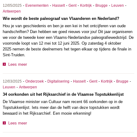
-
-
-
-
-
-
-
12/05/2025
Evenementen
Hasselt
Gent
Kortrijk
Brugge
Leuven
Antwerpen
Wie wordt de beste paleograaf van Vlaanderen en Nederland?
Hou je van geschiedenis en ben je een kei in het ontcijferen van oude
handschriften? Dan hebben we goed nieuws voor jou! Dit jaar organiseren
we voor de tweede keer een Vlaams-Nederlandse paleografiewedstrijd. De
voorronde loopt van 12 mei tot 12 juni 2025. Op zaterdag 4 oktober
2025 nemen de beste deelnemers het tegen elkaar op tijdens de finale in
Sint-Truiden.
Lees meer
-
-
-
-
-
-
-
12/03/2025
Onderzoek
Digitalisering
Hasselt
Gent
Kortrijk
Brugge
-
Leuven
Antwerpen
34 oorkonden uit het Rijksarchief in de Vlaamse Topstukkenlijst
De Vlaamse minister van Cultuur nam recent 66 oorkonden op in de
Topstukkenlijst. Iets meer dan de helft van deze topstukken wordt
bewaard in het Rijksarchief. Een mooie erkenning!
Lees meer