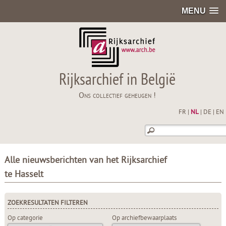
MENU
Rijksarchief in België
Ons collectief geheugen !
FR
|
NL
|
DE
|
EN
Alle nieuwsberichten van het Rijksarchief
te Hasselt
ZOEKRESULTATEN FILTEREN
Op categorie
Op archiefbewaarplaats