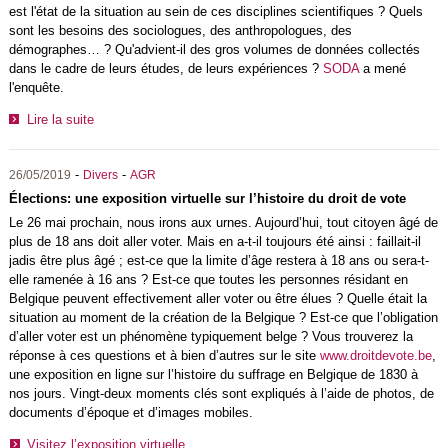
est l'état de la situation au sein de ces disciplines scientifiques ? Quels
sont les besoins des sociologues, des anthropologues, des
démographes… ? Qu'advient-il des gros volumes de données collectés
dans le cadre de leurs études, de leurs expériences ?
SODA
a mené
l'enquête.
Lire la suite
-
-
26/05/2019
Divers
AGR
Élections: une exposition virtuelle sur l’histoire du droit de vote
Le 26 mai prochain, nous irons aux urnes. Aujourd’hui, tout citoyen âgé de
plus de 18 ans doit aller voter. Mais en a-t-il toujours été ainsi : faillait-il
jadis être plus âgé ; est-ce que la limite d’âge restera à 18 ans ou sera-t-
elle ramenée à 16 ans ? Est-ce que toutes les personnes résidant en
Belgique peuvent effectivement aller voter ou être élues ? Quelle était la
situation au moment de la création de la Belgique ? Est-ce que l’obligation
d’aller voter est un phénomène typiquement belge ? Vous trouverez la
réponse à ces questions et à bien d’autres sur le site
www.droitdevote.be
,
une exposition en ligne sur l’histoire du suffrage en Belgique de 1830 à
nos jours. Vingt-deux moments clés sont expliqués à l’aide de photos, de
documents d’époque et d’images mobiles.
Visitez l’exposition virtuelle