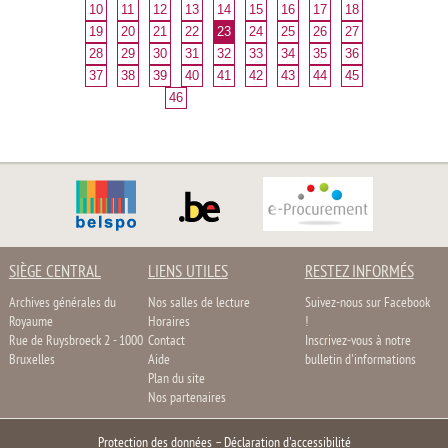
10
11
12
13
14
15
16
17
18
19
20
21
22
23
24
25
26
27
28
29
30
31
32
33
34
35
36
37
38
39
40
41
42
43
44
45
46
SIÈGE CENTRAL
LIENS UTILES
RESTEZ INFORMÉS
Archives générales du
Nos salles de lecture
Suivez-nous sur Facebook
Royaume
Horaires
!
Rue de Ruysbroeck 2 - 1000
Contact
Inscrivez-vous à notre
Bruxelles
Aide
bulletin d'informations
Plan du site
Nos partenaires
Protection des données
–
Déclaration d'accessibilité