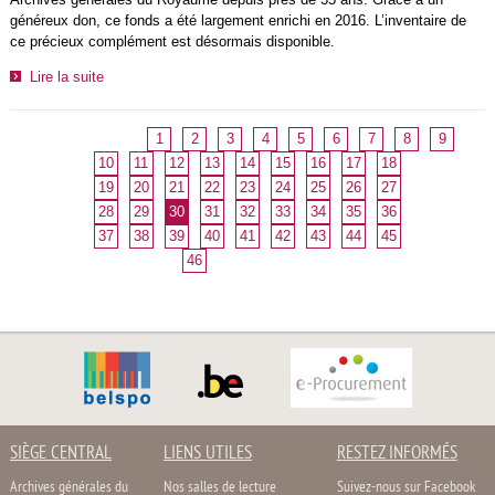
généreux don, ce fonds a été largement enrichi en 2016. L’inventaire de
ce précieux complément est désormais disponible.
Lire la suite
1
2
3
4
5
6
7
8
9
10
11
12
13
14
15
16
17
18
19
20
21
22
23
24
25
26
27
28
29
30
31
32
33
34
35
36
37
38
39
40
41
42
43
44
45
46
SIÈGE CENTRAL
LIENS UTILES
RESTEZ INFORMÉS
Archives générales du
Nos salles de lecture
Suivez-nous sur Facebook