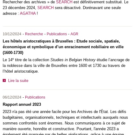
Rechercher des archives » de
SEARCH
est définitivement substitué. Le
23 décembre 2024,
SEARCH
sera désactivé. Dorénavant une seule
adresse :
AGATHA
!
-
-
-
10/12/2024
Recherche
Publications
AGR
Les hôtels aristocratiques à Bruxelles : Etude sociale, spatiale,
économique et symbolique d’un enracinement nobiliaire en ville
(1600-1730)
e
Le 14
titre de la collection
Studies in Belgian History
étudie l’ancrage de
la noblesse dans la ville de Bruxelles entre 1600 et 1730 au travers de
l’hôtel aristocratique.
Lire la suite
-
06/12/2024
Publications
Rapport annuel 2023
2023 n'a pas été une année facile pour les Archives de l'État. Les défis
budgétaires, organisationnels, techniques et intellectuels auxquels nous
sommes confrontés sont énormes. Nous communiquons à ce sujet de
manière ouverte, honnête et constructive. Pourtant, l'année 2023 a
également été marquée par de belles réalisations, grâce à une équipe