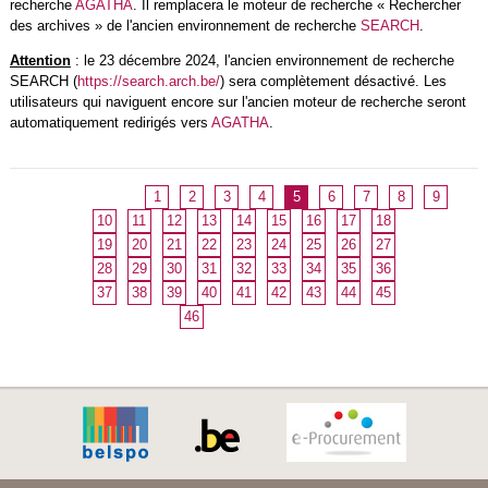
recherche
AGATHA
. Il remplacera le moteur de recherche « Rechercher
des archives » de l'ancien environnement de recherche
SEARCH
.
Attention
: le 23 décembre 2024, l'ancien environnement de recherche
SEARCH (
https://search.arch.be/
) sera complètement désactivé. Les
utilisateurs qui naviguent encore sur l'ancien moteur de recherche seront
automatiquement redirigés vers
AGATHA
.
1
2
3
4
5
6
7
8
9
10
11
12
13
14
15
16
17
18
19
20
21
22
23
24
25
26
27
28
29
30
31
32
33
34
35
36
37
38
39
40
41
42
43
44
45
46