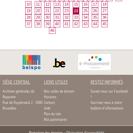
10
11
12
13
14
15
16
17
18
19
20
21
22
23
24
25
26
27
28
29
30
31
32
33
34
35
36
37
38
39
40
41
42
43
44
45
46
SIÈGE CENTRAL
LIENS UTILES
RESTEZ INFORMÉS
Archives générales du
Nos salles de lecture
Suivez-nous sur Facebook
Royaume
Horaires
!
Rue de Ruysbroeck 2 - 1000
Contact
Inscrivez-vous à notre
Bruxelles
Aide
bulletin d'informations
Plan du site
Nos partenaires