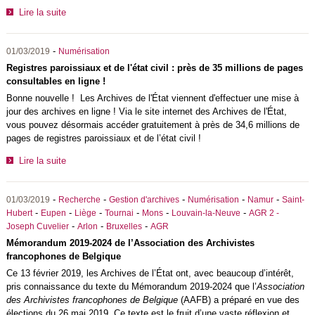
Lire la suite
-
01/03/2019
Numérisation
Registres paroissiaux et de l'état civil : près de 35 millions de pages
consultables en ligne !
Bonne nouvelle ! Les Archives de l'État viennent d'effectuer une mise à
jour des archives en ligne ! Via le site internet des Archives de l'État,
vous pouvez désormais accéder gratuitement à près de 34,6 millions de
pages de registres paroissiaux et de l’état civil !
Lire la suite
-
-
-
-
-
01/03/2019
Recherche
Gestion d'archives
Numérisation
Namur
Saint-
-
-
-
-
-
-
Hubert
Eupen
Liège
Tournai
Mons
Louvain-la-Neuve
AGR 2 -
-
-
-
Joseph Cuvelier
Arlon
Bruxelles
AGR
Mémorandum 2019-2024 de l’Association des Archivistes
francophones de Belgique
Ce 13 février 2019, les Archives de l’État ont, avec beaucoup d’intérêt,
pris connaissance du texte du Mémorandum 2019-2024 que l’
Association
des Archivistes francophones de Belgique
(AAFB) a préparé en vue des
élections du 26 mai 2019. Ce texte est le fruit d’une vaste réflexion et