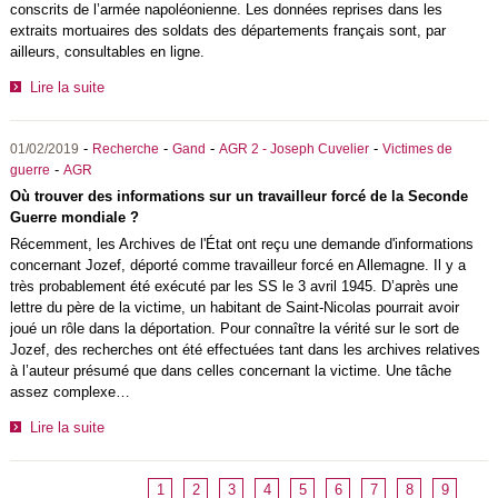
conscrits de l’armée napoléonienne. Les données reprises dans les
extraits mortuaires des soldats des départements français sont, par
ailleurs, consultables en ligne.
Lire la suite
-
-
-
-
01/02/2019
Recherche
Gand
AGR 2 - Joseph Cuvelier
Victimes de
-
guerre
AGR
Où trouver des informations sur un travailleur forcé de la Seconde
Guerre mondiale ?
Récemment, les Archives de l'État ont reçu une demande d'informations
concernant Jozef, déporté comme travailleur forcé en Allemagne. Il y a
très probablement été exécuté par les SS le 3 avril 1945. D’après une
lettre du père de la victime, un habitant de Saint-Nicolas pourrait avoir
joué un rôle dans la déportation. Pour connaître la vérité sur le sort de
Jozef, des recherches ont été effectuées tant dans les archives relatives
à l’auteur présumé que dans celles concernant la victime. Une tâche
assez complexe…
Lire la suite
1
2
3
4
5
6
7
8
9