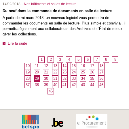
-
14/02/2018
Nos bâtiments et salles de lecture
Du neuf dans la commande de documents en salle de lecture
A partir de mi-mars 2018, un nouveau logiciel vous permettra de
commander les documents en salle de lecture. Plus simple et convivial, il
permettra également aux collaborateurs des Archives de l'État de mieux
gérer les collections.
Lire la suite
1
2
3
4
5
6
7
8
9
10
11
12
13
14
15
16
17
18
19
20
21
22
23
24
25
26
27
28
29
30
31
32
33
34
35
36
37
38
39
40
41
42
43
44
45
46