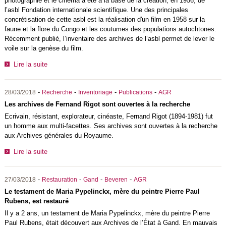
photographie et le cinéma a été à la base de la création, en 1956, de
l’asbl Fondation internationale scientifique. Une des principales
concrétisation de cette asbl est la réalisation d'un film en 1958 sur la
faune et la flore du Congo et les coutumes des populations autochtones.
Récemment publié, l’inventaire des archives de l’asbl permet de lever le
voile sur la genèse du film.
Lire la suite
-
-
-
-
28/03/2018
Recherche
Inventoriage
Publications
AGR
Les archives de Fernand Rigot sont ouvertes à la recherche
Ecrivain, résistant, explorateur, cinéaste, Fernand Rigot (1894-1981) fut
un homme aux multi-facettes. Ses archives sont ouvertes à la recherche
aux Archives générales du Royaume.
Lire la suite
-
-
-
-
27/03/2018
Restauration
Gand
Beveren
AGR
Le testament de Maria Pypelinckx, mère du peintre Pierre Paul
Rubens, est restauré
Il y a 2 ans, un testament de Maria Pypelinckx, mère du peintre Pierre
Paul Rubens, était découvert aux Archives de l’État à Gand. En mauvais