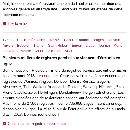
état, le document a été restauré au sein de l’atelier de restauration des
Archives générales du Royaume. Découvrez toutes les étapes de cette
opération minutieuse.
Lire la suite
-
-
-
-
-
-
-
12/03/2018
Numérisation
Hasselt
Gand
Courtrai
Bruges
Louvain
-
-
-
-
-
-
-
-
Anvers
Beveren
Namur
Saint-Hubert
Eupen
Liège
Tournai
Mons
-
-
-
Louvain-la-Neuve
Arlon
Bruxelles
AGR
Plusieurs milliers de registres paroissiaux viennent d’être mis en
ligne
Bonne nouvelle ! Plusieurs milliers de registres paroissiaux ont été mis en
ligne en mars 2018 sur
notre site
. Cette nouvelle mise à jour concerne les
registres de Waimes, Angleur, Donceel, Menin, Renaix, Izegem,
Meulebeke, Tielt, Werken, Audenarde, Roulers, Wervicq, Hérinnes, Saint-
Pierre-Capelle, Zele, Herfelingen, Denderleeuw, Hergenrath et Gand. Les
erreurs signalées ces deux dernières années ont également été corrigées.
Pas moins de 27.803 registres – soit 5.705.858 pages – sont ainsi déjà
disponibles en ligne. La mise à jour de l’état civil a été effectuée au mois
d’avril 2018. Bonnes recherches !
Consultez les registres paroissiaux