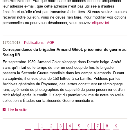
des Archives de l’État que notre base de données contient uniquement
leur adresse e-mail, que cette adresse n’est pas utilisée à d’autres
finalités et qu’elle n’est pas transmise à des tiers. Si vous voulez toujours
recevoir notre bulletin, vous ne devez rien faire. Pour modifier vos options
personnelles ou pour vous désabonner, vous pouvez
cliquez ici
.
-
-
17/05/2018
Publications
AGR
Correspondance du brigadier Armand Ghiot, prisonnier de guerre au
Stalag IIB
En septembre 1939, Armand Ghiot s'engage dans l'armée belge. Arrêté
sans qu'il n'ait eu le temps de tirer un seul coup de feu, le brigadier
passera la Seconde Guerre mondiale dans les camps allemands. Durant
sa captivité, il envoie plus de 150 lettres à sa famille. Publiées par les
Archives générales du Royaume, ces lettres constituent un témoignage
rare, agrémenté de photographies de captivité du jeune prisonnier et d'un
récit rédigé après le conflit. Il s’agit du premier volume de notre nouvelle
collection « Études sur la Seconde Guerre mondiale ».
Lire la suite
1
2
3
4
5
6
7
8
9