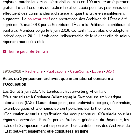
registres paroissiaux et de l’état civil de plus de 100 ans, reste également
gratuit. Le tarif des frais de recherche et de copie pour les personnes qui
effectuent des commandes à distance a, quant à lui, été sensiblement
augmenté. Le
nouveau tarif
des prestations des Archives de l’État a été
signé ce 25 mai 2018 par la Secrétaire d’État à la Politique scientifique et
publié au Moniteur belge le 5 juin 2018. Ce tarif n’avait plus été adapté ni
indexé depuis 2011. Il était donc indispensable de le réviser afin de mieux
répondre aux coûts réels.
Tarif à partir du 1er juin
-
-
-
-
-
29/05/2018
Recherche
Publications
CegeSoma
Eupen
AGR
Actes du Symposium archivistique international consacré à
l’Occupation
Les 1er et 2 juin 2017, le Landesarchivverwaltung Rheinland-
Pfalz organisait à Coblence (Allemagne) le Symposium archivistique
international (IAS). Durant deux jours, des archivistes belges, néerlandais,
luxembourgeois et allemands se sont penchés sur le thème de
l’Occupation et sur la signification des occupations du XXe siècle pour les
régions concernées. Publiés par les Archives générales du Royaume, les
actes du Symposium sont disponibles. Les contributions des Archives de
l’État peuvent également être consultées en ligne.