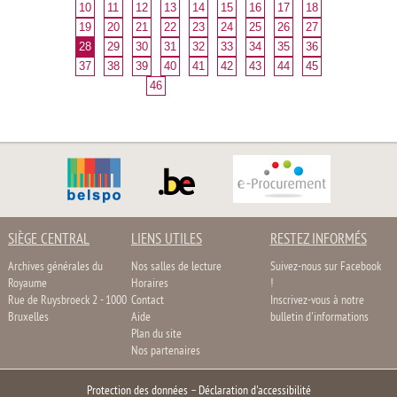
10
11
12
13
14
15
16
17
18
19
20
21
22
23
24
25
26
27
28
29
30
31
32
33
34
35
36
37
38
39
40
41
42
43
44
45
46
SIÈGE CENTRAL
LIENS UTILES
RESTEZ INFORMÉS
Archives générales du
Nos salles de lecture
Suivez-nous sur Facebook
Royaume
Horaires
!
Rue de Ruysbroeck 2 - 1000
Contact
Inscrivez-vous à notre
Bruxelles
Aide
bulletin d'informations
Plan du site
Nos partenaires
Protection des données
–
Déclaration d'accessibilité