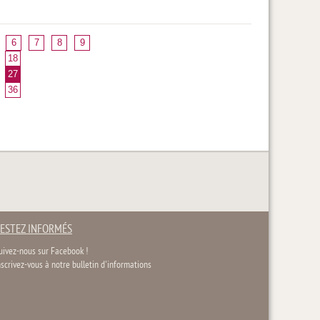
6
7
8
9
18
27
36
ESTEZ INFORMÉS
uivez-nous sur Facebook !
nscrivez-vous à notre bulletin d'informations