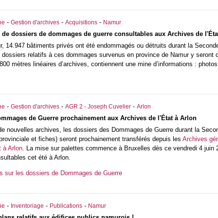
-
-
-
he
Gestion d'archives
Acquisitions
Namur
s de dossiers de dommages de guerre consultables aux Archives de l'Ét
, 14.947 bâtiments privés ont été endommagés ou détruits durant la Seconde
s dossiers relatifs à ces dommages survenus en province de Namur y seront co
800 mètres linéaires d’archives, contiennent une mine d’informations : photos,
-
-
-
he
Gestion d'archives
AGR 2 - Joseph Cuvelier
Arlon
ommages de Guerre prochainement aux Archives de l'État à Arlon
à de nouvelles archives, les dossiers des Dommages de Guerre durant la Sec
e provinciale et fiches) seront prochainement transférés depuis les
Archives gé
t à Arlon
. La mise sur palettes commence à Bruxelles dès ce vendredi 4 juin 20
ultables cet été à Arlon.
us sur les dossiers de Dommages de Guerre
-
-
-
he
Inventoriage
Publications
Namur
plans relatifs aux édifices publics namurois !