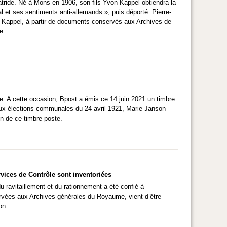
atride. Né à Mons en 1906, son fils Yvon Kappel obtiendra la
al et ses sentiments anti-allemands », puis déporté. Pierre-
le Kappel, à partir de documents conservés aux Archives de
e.
que. A cette occasion, Bpost a émis ce 14 juin 2021 un timbre
 aux élections communales du 24 avril 1921, Marie Janson
n de ce timbre-poste.
vices de Contrôle sont inventoriées
u ravitaillement et du rationnement a été confié à
servées aux Archives générales du Royaume, vient d’être
on.