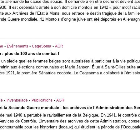
ité allemande lui cause des soucis. Il demande à en être déchu et devient ap
1938. Il est cependant arrêté à son domicile montois en 1942 « pour motif raci
te aux Archives de l’État à Mons, nous retrace le destin tragique de la famil
onde Guerre mondiale, 41 Montois d’origine juive ont été déportés en Allemagn
-
-
-
he
Événements
CegeSoma
AGR
 : plus de 100 ans de combat !
t un siècle que les femmes belges sont autorisées à participer à la vie politi
 féminin aux élections communales et Marie Janson. Élue à Saint-Gilles suite
re 1921, la première Sénatrice cooptée. Le Cegesoma a collaboré à l'émissio
-
-
-
he
Inventoriage
Publications
AGR
nt la Seconde Guerre mondiale : les archives de l’Administration des Ser
de mai 1940 a perturbé le ravitaillement de la Belgique. En 1941, le contrôle d
Services de Contrôle. L’inventaire des archives de cette Administration, con
ncontournable pour les historiens (locaux) qui étudient la période de l’Occupati