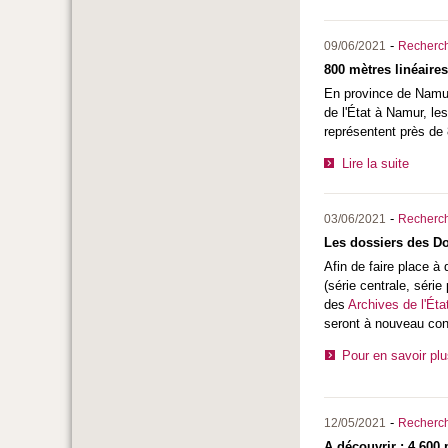
-
09/06/2021
Recherc
800 mètres linéaire
En province de Namur
de l'État à Namur, le
représentent près de 
Lire la suite
-
03/06/2021
Recherc
Les dossiers des D
Afin de faire place 
(série centrale, séri
des
Archives de l'Éta
seront à nouveau cons
Pour en savoir pl
-
12/05/2021
Recherc
A découvrir : 4.600 