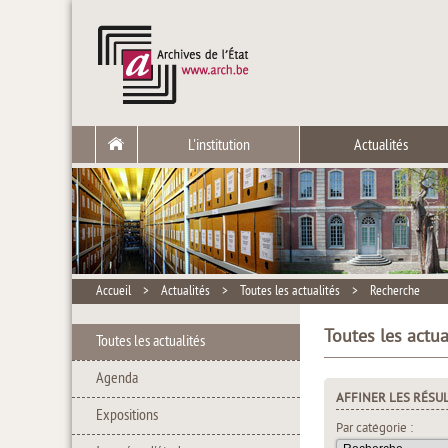
L'institution
Actualités
Accueil
>
Actualités
>
Toutes les actualités
>
Recherche
Toutes les actua
Toutes les actualités
Agenda
AFFINER LES RÉSU
Expositions
Par catégorie :