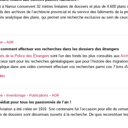
t à Namur conservent 32 mètres linéaires de dossiers et plus de 4.600 plans 
ds des archives de l’architecte provincial et du service des bâtiments de la p
ire analytique des plans, qui permet une recherche exclusive au sein de ceux-
-
he
AGR
comment effectuer vos recherches dans les dossiers des étrangers
els de la Police des Étrangers
sont l'un des fonds les plus consultés aux
Arch
cieux tant pour les recherches généalogiques que pour l’histoire des migrations
xplique dans une vidéo comment effectuer vos recherches parmi ces 7 kms d'a
déo
-
-
-
he
Inventoriage
Publications
AGR
iat pour tous les passionnés de l’air !
’Aviation a été créée en 1919. Son centenaire fut l’occasion pour elle de ver
 de dossiers sont désormais ouverts à la recherche. De quoi reconstituer les 