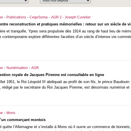
-
-
-
he
Publications
CegeSoma
AGR 2 - Joseph Cuvelier
 entre reconstruction et pratiques mémorielles : retour sur un siècle de
ère et tranquille, Ypres sera propulsée dès 1914 au rang de haut lieu de mém
e contemporaine explore différentes facettes d’un siècle d’intense vie commé
-
-
he
Numérisation
AGR
estion royale de Jacques Pirenne est consultable en ligne
juillet 1951, le Roi Léopold III abdiquait au profit de son fils, le prince Baud
, rédigé par le secrétaire du Roi Jacques Pirenne, est désormais numérisé et 
-
he
Mons
 d’un commerçant montois
 quitte l’Allemagne et s’installe à Mons où il ouvre un commerce de bonnets,