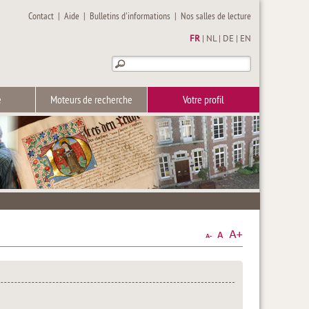
Contact
|
Aide
|
Bulletins d'informations
|
Nos salles de lecture
FR
|
NL
|
DE
|
EN
e
Moteurs de recherche
Votre profil