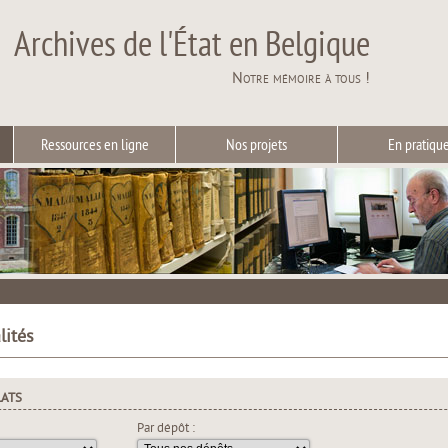
Archives de l'État en Belgique
Notre mémoire à tous !
Ressources en ligne
Nos projets
En pratiqu
lités
LATS
Par dépôt :