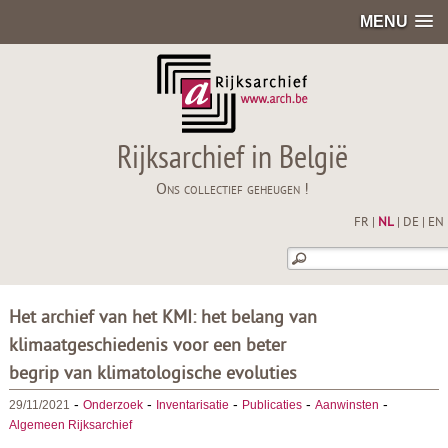
MENU
Rijksarchief in België
Ons collectief geheugen !
FR
|
NL
|
DE
|
EN
Het archief van het KMI: het belang van
klimaatgeschiedenis voor een beter
begrip van klimatologische evoluties
-
-
-
-
-
29/11/2021
Onderzoek
Inventarisatie
Publicaties
Aanwinsten
Algemeen Rijksarchief