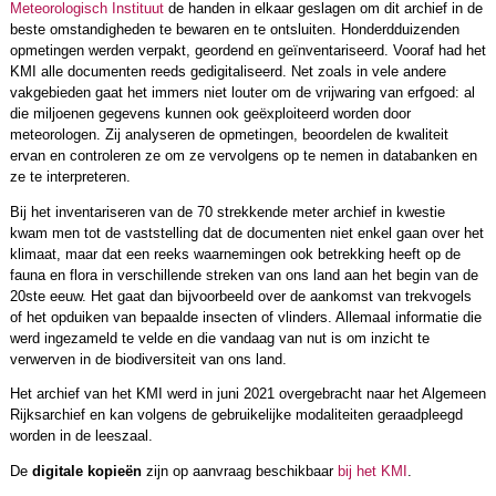
Meteorologisch Instituut
de handen in elkaar geslagen om dit archief in de
beste omstandigheden te bewaren en te ontsluiten. Honderdduizenden
opmetingen werden verpakt, geordend en geïnventariseerd. Vooraf had het
KMI alle documenten reeds gedigitaliseerd. Net zoals in vele andere
vakgebieden gaat het immers niet louter om de vrijwaring van erfgoed: al
die miljoenen gegevens kunnen ook geëxploiteerd worden door
meteorologen. Zij analyseren de opmetingen, beoordelen de kwaliteit
ervan en controleren ze om ze vervolgens op te nemen in databanken en
ze te interpreteren.
Bij het inventariseren van de 70 strekkende meter archief in kwestie
kwam men tot de vaststelling dat de documenten niet enkel gaan over het
klimaat, maar dat een reeks waarnemingen ook betrekking heeft op de
fauna en flora in verschillende streken van ons land aan het begin van de
20ste eeuw. Het gaat dan bijvoorbeeld over de aankomst van trekvogels
of het opduiken van bepaalde insecten of vlinders. Allemaal informatie die
werd ingezameld te velde en die vandaag van nut is om inzicht te
verwerven in de biodiversiteit van ons land.
Het archief van het KMI werd in juni 2021 overgebracht naar het Algemeen
Rijksarchief en kan volgens de gebruikelijke modaliteiten geraadpleegd
worden in de leeszaal.
De
digitale kopieën
zijn op aanvraag beschikbaar
bij het KMI
.