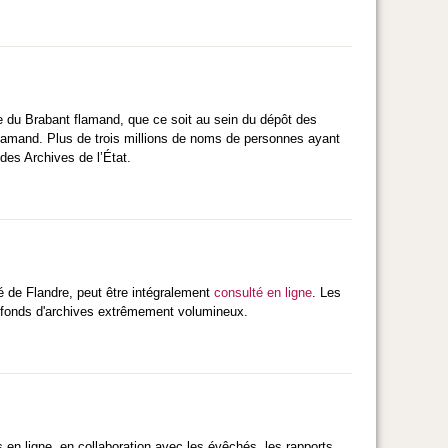
e du Brabant flamand, que ce soit au sein du dépôt des
flamand. Plus de trois millions de noms de personnes ayant
des Archives de l’État.
é de Flandre, peut être intégralement
consulté en ligne
. Les
ce fonds d'archives extrêmement volumineux.
 en ligne, en collaboration avec les évêchés, les rapports