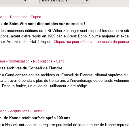
-
-
tion
Recherche
Eupen
 de Saint-Vith sont disponibles sur notre site !
es anciennes éditions du « St.Vither Zeitung » sont disponibles sur notre site
tions, avant d’être repris en 1965 par le Grenz Echo. Source majeure et excep
é aux Archives de l’État à Eupen.
Cliquez ici pour découvrir un siècle de journa
-
-
-
iage
Numérisation
Publications
Gand
 des archives du Conseil de Flandre
at à Gand conservent les archives du Conseil de Flandre, tribunal suprême du
inx a travaillé pendant plus de trente ans à l’inventoriage de ce fonds volumi
. Dans la foulée, un guide de l'utilisateur a été rédigé.
-
-
tion
Acquisitions
Hasselt
al de Kanne refait surface après 100 ans
at à Hasselt ont acquis un registre paroissial de la commune de Kanne repren