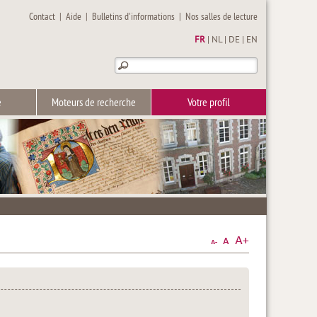
Contact
|
Aide
|
Bulletins d'informations
|
Nos salles de lecture
FR
|
NL
|
DE
|
EN
e
Moteurs de recherche
Votre profil