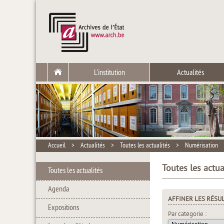
L'institution
Actualités
Accueil
>
Actualités
>
Toutes les actualités
>
Numérisation
Toutes les actua
Toutes les actualités
Agenda
AFFINER LES RÉSU
Expositions
Par catégorie :