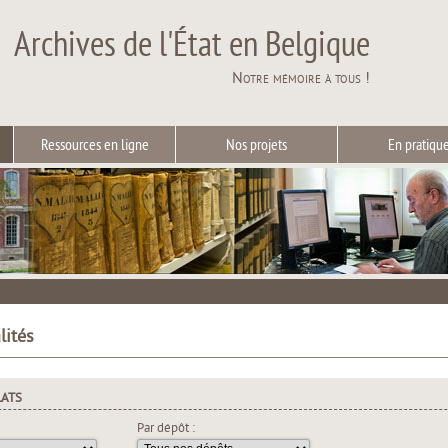
Archives de l'État en Belgique
Notre mémoire à tous !
Ressources en ligne
Nos projets
En pratiqu
lités
LATS
Par dépôt :