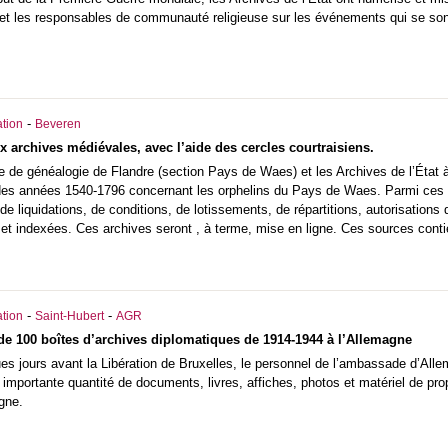
s et les responsables de communauté religieuse sur les événements qui se sont
-
tion
Beveren
x archives médiévales, avec l’aide des cercles courtraisiens.
e de généalogie de Flandre (section Pays de Waes) et les Archives de l’État 
es années 1540-1796 concernant les orphelins du Pays de Waes. Parmi ces arc
de liquidations, de conditions, de lotissements, de répartitions, autorisation
et indexées. Ces archives seront , à terme, mise en ligne. Ces sources conti
-
-
tion
Saint-Hubert
AGR
de 100 boîtes d’archives diplomatiques de 1914-1944 à l’Allemagne
es jours avant la Libération de Bruxelles, le personnel de l’ambassade d’Alle
ne importante quantité de documents, livres, affiches, photos et matériel de 
gne.