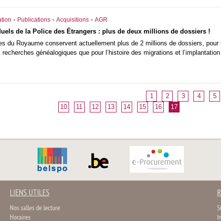
-
-
-
tion
Publications
Acquisitions
AGR
uels de la Police des Étrangers : plus de deux millions de dossiers !
es du Royaume conservent actuellement plus de 2 millions de dossiers, pour u
s recherches généalogiques que pour l’histoire des migrations et l’implantatio
1
2
3
4
5
10
11
12
13
14
15
16
17
LIENS UTILES
R
Nos salles de lecture
S
Horaires
I