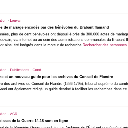
-
tion
Louvain
tes de mariage encodés par des bénévoles du Brabant flamand
nnées, plus de cent bénévoles ont dépouillé près de 300.000 actes de mariag
 Louvain, via internet ou au sein des administrations communales du Brabant 
ont ainsi été intégrés dans le moteur de recherche
Rechercher des personnes
-
-
tion
Publications
Gand
gne et un nouveau guide pour les archives du Conseil de Flandre
ire des archives du Conseil de Flandre (1386-1795), tribunal suprême du comt
Gand ont également rédigé un guide destiné à faciliter les recherches dans 
-
tion
AGR
oisses de la Guerre 14-18 sont en ligne
ut de la Première Guerre mondiale, les Archives de l’État ont numérisé et mis