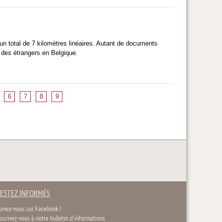
n total de 7 kilomètres linéaires. Autant de documents
n des étrangers en Belgique.
6
7
8
9
ESTEZ INFORMÉS
uivez-nous sur Facebook !
nscrivez-vous à notre bulletin d'informations