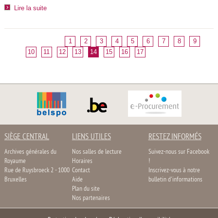
Lire la suite
1
2
3
4
5
6
7
8
9
10
11
12
13
14
15
16
17
SIÈGE CENTRAL
LIENS UTILES
RESTEZ INFORMÉS
Archives générales du
Nos salles de lecture
Suivez-nous sur Facebook
Royaume
Horaires
!
Rue de Ruysbroeck 2 - 1000
Contact
Inscrivez-vous à notre
Bruxelles
Aide
bulletin d'informations
Plan du site
Nos partenaires