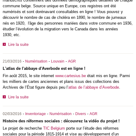
manuscrits contiennent des données démographiques détaillés de chaque
commune belge. Source unique en Europe, ces registres ont été
numérisés et sont dorénavant consultables en ligne ! Vous pouvez y
découvrir le nombre de cas de choléra en 1890, le nombre de jumeaux
nés en 1920, l'âge des personnes mariées dans votre commune en 1936,
étudier l’évolution de la migration vers le Canada dans les années
1930, etc.
Lire la suite
-
-
-
21/03/2016
Numérisation
Louvain
AGR
L'atlas de l'abbaye d'Averbode est en ligne !
Fin août 2015, le site internet
www.cartesius.be
était mis en ligne. Parmi
les milliers de cartes anciennes et plans issus des collections des
Archives de l’État figure depuis peu l’
atlas de l’abbaye d’Averbode
.
Lire la suite
-
-
-
-
02/03/2016
Inventoriage
Numérisation
Divers
AGR
Histoire des réformes sociales : découvrez la vidéo du projet !
Le projet de recherche
TIC Belgium
porte sur l’étude des réformes
sociales pour la période 1815-1914 et vise au développement d’un