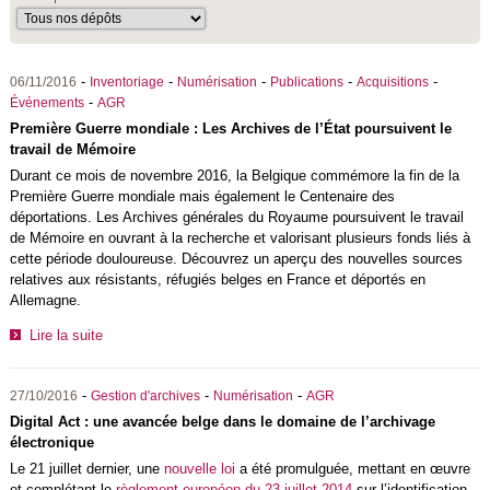
-
-
-
-
-
06/11/2016
Inventoriage
Numérisation
Publications
Acquisitions
-
Événements
AGR
Première Guerre mondiale : Les Archives de l’État poursuivent le
travail de Mémoire
Durant ce mois de novembre 2016, la Belgique commémore la fin de la
Première Guerre mondiale mais également le Centenaire des
déportations. Les Archives générales du Royaume poursuivent le travail
de Mémoire en ouvrant à la recherche et valorisant plusieurs fonds liés à
cette période douloureuse. Découvrez un aperçu des nouvelles sources
relatives aux résistants, réfugiés belges en France et déportés en
Allemagne.
Lire la suite
-
-
-
27/10/2016
Gestion d'archives
Numérisation
AGR
Digital Act : une avancée belge dans le domaine de l’archivage
électronique
Le 21 juillet dernier, une
nouvelle loi
a été promulguée, mettant en œuvre
et complétant le
règlement européen du 23 juillet 2014
sur l’identification