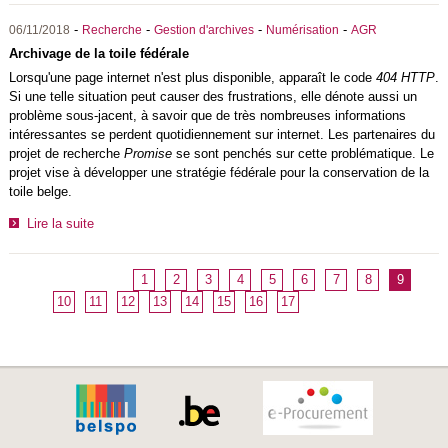
-
-
-
-
06/11/2018
Recherche
Gestion d'archives
Numérisation
AGR
Archivage de la toile fédérale
Lorsqu'une page internet n'est plus disponible, apparaît le code
404 HTTP
.
Si une telle situation peut causer des frustrations, elle dénote aussi un
problème sous-jacent, à savoir que de très nombreuses informations
intéressantes se perdent quotidiennement sur internet. Les partenaires du
projet de recherche
Promise
se sont penchés sur cette problématique. Le
projet vise à développer une stratégie fédérale pour la conservation de la
toile belge.
Lire la suite
1
2
3
4
5
6
7
8
9
10
11
12
13
14
15
16
17