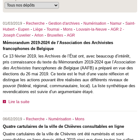
-
-
-
-
-
01/03/2019
Recherche
Gestion d'archives
Numérisation
Namur
Saint-
-
-
-
-
-
-
Hubert
Eupen
Liège
Tournai
Mons
Louvain-la-Neuve
AGR 2 -
-
-
-
Joseph Cuvelier
Arlon
Bruxelles
AGR
Mémorandum 2019-2024 de l’Association des Archivistes
francophones de Belgique
Ce 13 février 2019, les Archives de l’État ont, avec beaucoup d’intérêt,
pris connaissance du texte du Mémorandum 2019-2024 que l’
Association
des Archivistes francophones de Belgique
(AAFB) a préparé en vue des
élections du 26 mai 2019. Ce texte est le fruit d’une vaste réflexion et
distingue les actions pouvant être réalisées aux différents niveaux de
pouvoir (fédéral, régional, communautaire, local). La liste synthétique des
revendications est suivie d’un argumentaire étayé.
Lire la suite
-
-
-
06/02/2019
Recherche
Numérisation
Mons
Quatre cartulaires de la ville de Chièvres consultables en ligne
Quatre cartulaires de la ville de Chièvres ont été numérisés et sont
consultables en ligne depuis début 2019 ainsi que dans toutes les salles