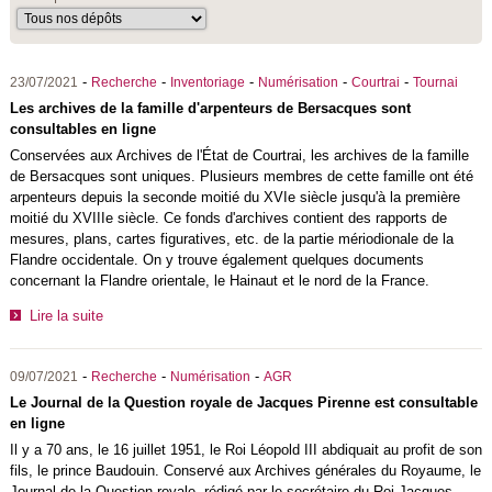
-
-
-
-
-
23/07/2021
Recherche
Inventoriage
Numérisation
Courtrai
Tournai
Les archives de la famille d'arpenteurs de Bersacques sont
consultables en ligne
Conservées aux Archives de l'État de Courtrai, les archives de la famille
de Bersacques sont uniques. Plusieurs membres de cette famille ont été
arpenteurs depuis la seconde moitié du XVIe siècle jusqu'à la première
moitié du XVIIIe siècle. Ce fonds d'archives contient des rapports de
mesures, plans, cartes figuratives, etc. de la partie mériodionale de la
Flandre occidentale. On y trouve également quelques documents
concernant la Flandre orientale, le Hainaut et le nord de la France.
Lire la suite
-
-
-
09/07/2021
Recherche
Numérisation
AGR
Le Journal de la Question royale de Jacques Pirenne est consultable
en ligne
Il y a 70 ans, le 16 juillet 1951, le Roi Léopold III abdiquait au profit de son
fils, le prince Baudouin. Conservé aux Archives générales du Royaume, le
Journal de la Question royale, rédigé par le secrétaire du Roi Jacques