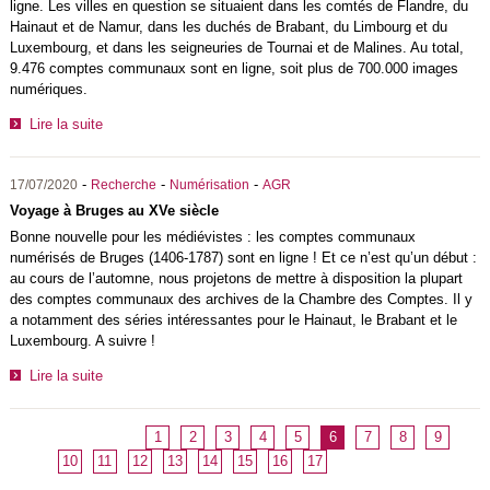
ligne. Les villes en question se situaient dans les comtés de Flandre, du
Hainaut et de Namur, dans les duchés de Brabant, du Limbourg et du
Luxembourg, et dans les seigneuries de Tournai et de Malines. Au total,
9.476 comptes communaux sont en ligne, soit plus de 700.000 images
numériques.
Lire la suite
-
-
-
17/07/2020
Recherche
Numérisation
AGR
Voyage à Bruges au XVe siècle
Bonne nouvelle pour les médiévistes : les comptes communaux
numérisés de Bruges (1406-1787) sont en ligne ! Et ce n’est qu’un début :
au cours de l’automne, nous projetons de mettre à disposition la plupart
des comptes communaux des archives de la Chambre des Comptes. Il y
a notamment des séries intéressantes pour le Hainaut, le Brabant et le
Luxembourg. A suivre !
Lire la suite
1
2
3
4
5
6
7
8
9
10
11
12
13
14
15
16
17