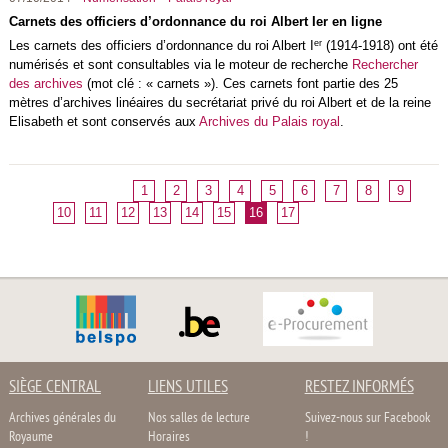
Carnets des officiers d’ordonnance du roi Albert Ier en ligne
er
Les carnets des officiers d’ordonnance du roi Albert I
(1914-1918) ont été
numérisés et sont consultables via le moteur de recherche
Rechercher
des archives
(mot clé : « carnets »). Ces carnets font partie des 25
mètres d’archives linéaires du secrétariat privé du roi Albert et de la reine
Elisabeth et sont conservés aux
Archives du Palais royal
.
1
2
3
4
5
6
7
8
9
10
11
12
13
14
15
16
17
SIÈGE CENTRAL
LIENS UTILES
RESTEZ INFORMÉS
Archives générales du
Nos salles de lecture
Suivez-nous sur Facebook
Royaume
Horaires
!