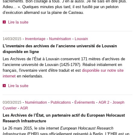
sacrements. Bon courage à tous. J’en ai aussi. Je ne sais en dire plus.
Adieu… ». Quelques minutes plus tard, il est fusillé par un peloton
d’exécution allemand sur la plaine de Casteau.
Lire la suite
-
-
-
14/03/2015
Inventoriage
Numérisation
Louvain
L’inventaire des archives de l’ancienne université de Louvain
disponible en ligne
Les Archives de l’État à Louvain conservent 171 mètres d’archives de
l’ancienne université de Louvain (1425-1797). Réalisé initialement en
français, l'inventaire vient d'être traduit et est
disponible sur notre site
internet
en néerlandais.
Lire la suite
-
-
-
-
03/03/2015
Numérisation
Publications
Événements
AGR 2 - Joseph
-
Cuvelier
AGR
Les Archives de l’État, un partenaire actif du European Holocaust
Research Infrastructure
Le 26 mars 2015, le site internet
European Holocaust Research
Infrastructure
(EHRI) sera officiellement présenté à Berlin. L’EHRI est un