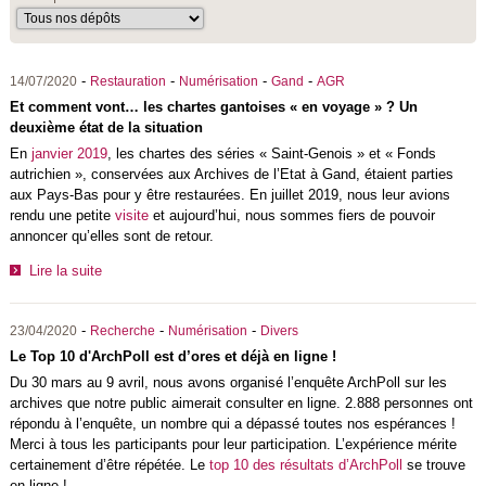
-
-
-
-
14/07/2020
Restauration
Numérisation
Gand
AGR
Et comment vont… les chartes gantoises « en voyage » ? Un
deuxième état de la situation
En
janvier 2019
, les chartes des séries « Saint-Genois » et « Fonds
autrichien », conservées aux Archives de l’Etat à Gand, étaient parties
aux Pays-Bas pour y être restaurées. En juillet 2019, nous leur avions
rendu une petite
visite
et aujourd’hui, nous sommes fiers de pouvoir
annoncer qu’elles sont de retour.
Lire la suite
-
-
-
23/04/2020
Recherche
Numérisation
Divers
Le Top 10 d'ArchPoll est d’ores et déjà en ligne !
Du 30 mars au 9 avril, nous avons organisé l’enquête ArchPoll sur les
archives que notre public aimerait consulter en ligne. 2.888 personnes ont
répondu à l’enquête, un nombre qui a dépassé toutes nos espérances !
Merci à tous les participants pour leur participation. L’expérience mérite
certainement d’être répétée. Le
top 10 des résultats d’ArchPoll
se trouve
en ligne !