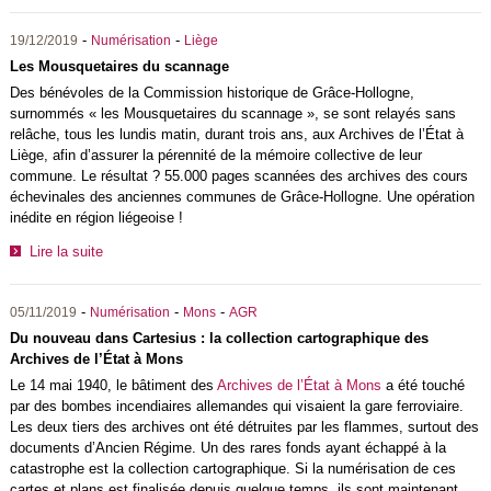
-
-
19/12/2019
Numérisation
Liège
Les Mousquetaires du scannage
Des bénévoles de la Commission historique de Grâce-Hollogne,
surnommés « les Mousquetaires du scannage », se sont relayés sans
relâche, tous les lundis matin, durant trois ans, aux Archives de l’État à
Liège, afin d’assurer la pérennité de la mémoire collective de leur
commune. Le résultat ? 55.000 pages scannées des archives des cours
échevinales des anciennes communes de Grâce-Hollogne. Une opération
inédite en région liégeoise !
Lire la suite
-
-
-
05/11/2019
Numérisation
Mons
AGR
Du nouveau dans Cartesius : la collection cartographique des
Archives de l’État à Mons
Le 14 mai 1940, le bâtiment des
Archives de l’État à Mons
a été touché
par des bombes incendiaires allemandes qui visaient la gare ferroviaire.
Les deux tiers des archives ont été détruites par les flammes, surtout des
documents d’Ancien Régime. Un des rares fonds ayant échappé à la
catastrophe est la collection cartographique. Si la numérisation de ces
cartes et plans est finalisée depuis quelque temps, ils sont maintenant