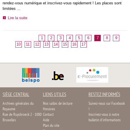
rendez-vous numérique et inscrivez-vous rapidement ! Les places sont
limitées ...
Lire la suite
1
2
3
4
5
6
7
8
9
10
11
12
13
14
15
16
17
SIÈGE CENTRAL
LIENS UTILES
RESTEZ INFORMÉS
Archives générales du
Nos salles de lecture
Suivez-nous sur Facebook
Royaume
Horaires
!
Rue de Ruysbroeck 2 - 1000
Contact
Inscrivez-vous à notre
Bruxelles
Aide
bulletin d'informations
Plan du site