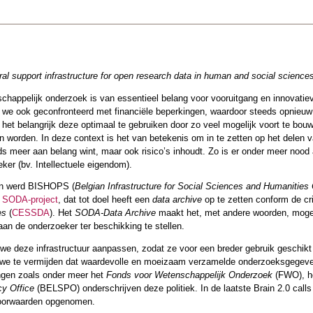
eral support infrastructure for open research data in human and social science
happelijk onderzoek is van essentieel belang voor vooruitgang en innovatiev
we ook geconfronteerd met financiële beperkingen, waardoor steeds opnieu
 het belangrijk deze optimaal te gebruiken door zo veel mogelijk voort te bo
 worden. In deze context is het van betekenis om in te zetten op het delen v
eds meer aan belang wint, maar ook risico’s inhoudt. Zo is er onder meer noo
ker (bv. Intellectuele eigendom).
gen werd BISHOPS (
Belgian Infrastructure for Social Sciences and Humanitie
t
SODA-project
, dat tot doel heeft een
data archive
op te zetten conform de cr
es
(
CESSDA
). Het
SODA-Data Archive
maakt het, met andere woorden, mogel
an de onderzoeker ter beschikking te stellen.
e deze infrastructuur aanpassen, zodat ze voor een breder gebruik geschi
we te vermijden dat waardevolle en moeizaam verzamelde onderzoeksgegev
ingen zoals onder meer het
Fonds voor Wetenschappelijk Onderzoek
(FWO), h
cy Office
(BELSPO) onderschrijven deze politiek. In de laatste Brain 2.0 ca
 voorwaarden opgenomen.