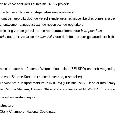
en te verwezenlijken zal het BISHOPS-project:
 noden voor de toekomstige gebruikers analyseren.
daarden gebruikt door de verschillende wetenschappelijke disciplines analys
uur ontwerpen aangepast aan de noden van de gebruikers.
 opleiding van de gebruikers en het communiceren van
best practises.
odel
opzetten zodat de
sustainability
van de infrastructuur gegarandeerd blijft
financierd door het Federaal Wetenschapsbeleid (BELSPO) en heeft volgende 
ea voor Schone Kunsten (Karine Lascarina, researcher)
tuut voor het Kunstpatrimonium (KIK-IRPA) (Erik Buelinckx, Head of Info library
se (Patricia Mergem, Liaison Officer and coordination of APM”s DiSSCo progra
naast ondersteuning van:
structuren
(Sally Chambers, National Coördinator)