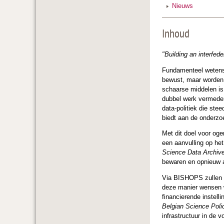
Nieuws
Inhoud
"Building an interfed
Fundamenteel wetensc
bewust, maar worden 
schaarse middelen is
dubbel werk vermeden
data-politiek die ste
biedt aan de onderzoe
Met dit doel voor o
een aanvulling op he
Science Data Archiv
bewaren en opnieuw a
Via BISHOPS zullen w
deze manier wensen 
financierende instell
Belgian Science Poli
infrastructuur in de