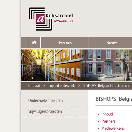
Over ons
Nieuws
Onthaal
>
Lopend onderzoek
>
BISHOPS: Belgian Infrastructure 
BISHOPS: Belgia
Onderzoeksprojecten
Vrijwilligersprojecten
Inhoud
Partners
Medewerkers