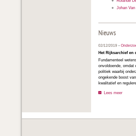
Rolande De
Johan Van
Nieuws
-
02/12/2019
Onderzo
Het Rijksarchief e
Fundamenteel wetensc
onvoldoende, omdat o
politiek waarbij onde
ongekende boost van 
kwalitatief en regule
Lees meer