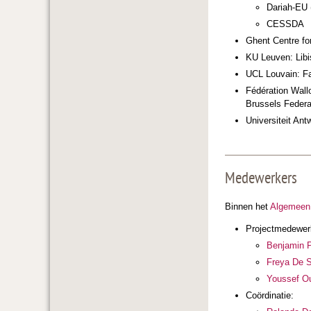
Dariah-EU 
CESSDA
Ghent Centre for
KU Leuven: Libi
UCL Louvain: Fac
Fédération Wallo
Brussels Federa
Universiteit Ant
Medewerkers
Binnen het
Algemeen 
Projectmedewer
Benjamin 
Freya De 
Youssef O
Coördinatie: