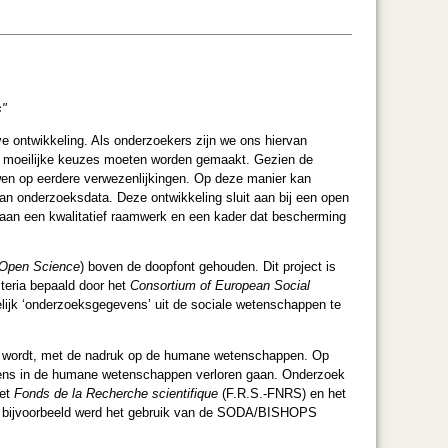
s"
e ontwikkeling. Als onderzoekers zijn we ons hiervan
w moeilijke keuzes moeten worden gemaakt. Gezien de
uwen op eerdere verwezenlijkingen. Op deze manier kan
an onderzoeksdata. Deze ontwikkeling sluit aan bij een open
d aan een kwalitatief raamwerk en een kader dat bescherming
s Open Science
) boven de doopfont gehouden. Dit project is
iteria bepaald door het
Consortium of European Social
ijk ‘onderzoeksgegevens’ uit de sociale wetenschappen te
kt wordt, met de nadruk op de humane wetenschappen. Op
ens in de humane wetenschappen verloren gaan. Onderzoek
et
Fonds de la Recherche scientifique
(F.R.S.-FNRS) en het
lls bijvoorbeeld werd het gebruik van de SODA/BISHOPS