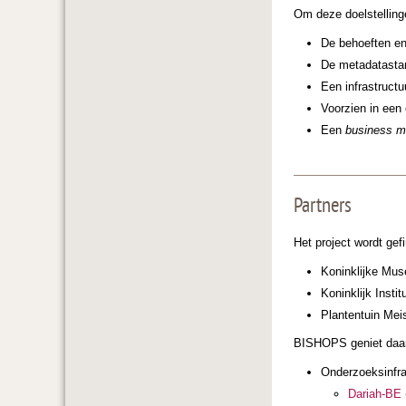
Om deze doelstelling
De behoeften en
De metadatastan
Een infrastruct
Voorzien in een
Een
business m
Partners
Het project wordt ge
Koninklijke Mus
Koninklijk Insti
Plantentuin Mei
BISHOPS geniet daar
Onderzoeksinfra
Dariah-BE