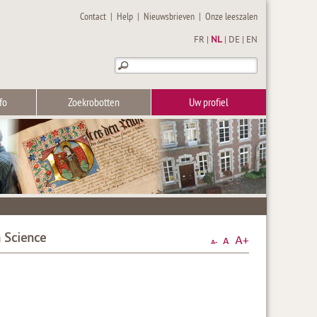
Contact
|
Help
|
Nieuwsbrieven
|
Onze leeszalen
FR
|
NL
|
DE
|
EN
fo
Zoekrobotten
Uw profiel
n Science