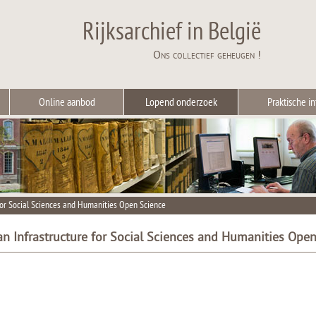
Rijksarchief in België
Ons collectief geheugen !
Online aanbod
Lopend onderzoek
Praktische in
for Social Sciences and Humanities Open Science
n Infrastructure for Social Sciences and Humanities Ope