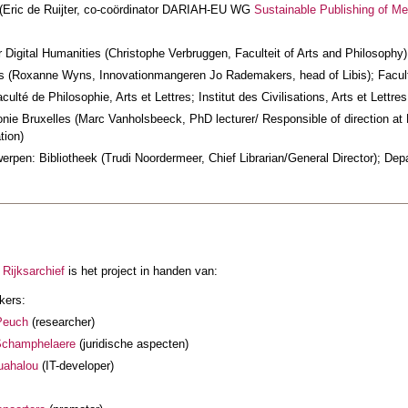
(Eric de Ruijter, co-coördinator DARIAH-EU WG
Sustainable Publishing of Me
 Digital Humanities (Christophe Verbruggen, Faculteit of Arts and Philosophy)
s (Roxanne Wyns, Innovationmangeren Jo Rademakers, head of Libis); Faculte
ulté de Philosophie, Arts et Lettres; Institut des Civilisations, Arts et Let
nie Bruxelles (Marc Vanholsbeeck, PhD lecturer/ Responsible of direction at D
tion)
werpen: Bibliotheek (Trudi Noordermeer, Chief Librarian/General Director); Depa
Rijksarchief
is het project in handen van:
kers:
Peuch
(researcher)
Schamphelaere
(juridische aspecten)
uahalou
(IT-developer)