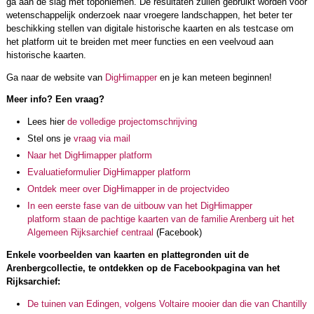
ga aan de slag met toponiemen. De resultaten zullen gebruikt worden voor
wetenschappelijk onderzoek naar vroegere landschappen, het beter ter
beschikking stellen van digitale historische kaarten en als testcase om
het platform uit te breiden met meer functies en een veelvoud aan
historische kaarten.
Ga naar de website van
DigHimapper
en je kan meteen beginnen!
Meer info? Een vraag?
Lees hier
de volledige projectomschrijving
Stel ons je
vraag via mail
Naar het DigHimapper platform
Evaluatieformulier DigHimapper platform
Ontdek meer over DigHimapper in de projectvideo
In een eerste fase van de uitbouw van het DigHimapper
platform staan de pachtige kaarten van de familie Arenberg uit het
Algemeen Rijksarchief centraal
(Facebook)
Enkele voorbeelden van kaarten en plattegronden uit de
Arenbergcollectie, te ontdekken op de Facebookpagina van het
Rijksarchief:
De tuinen van Edingen, volgens Voltaire mooier dan die van Chantilly