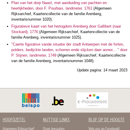
Plan van het dorp Naast, met aanduiding van pachten en
heerlijkheden, door F. Pourbaix, landmeter. 1761
(Algemeen
Rijksarchief, Kaartencollectie van de familie Arenberg,
inventarisnummer 1020).
Figuratieve kaart van het hertogdom Arenberg door Gallibert (naar
Stockard), 1776
(Algemeen Rijksarchief, Kaartencollectie van de
familie Arenberg, inventarisnummer 1025).
"Caerte figurative vande situatie der stadt Antwerpen met de forten,
polders, bedijckte landen, schorren ende slijcken daer annex... " door
P. Stijnen, landmeter, 1749
(Algemeen Rijksarchief, Kaartencollectie
van de familie Arenberg, inventarisnummer 1048).
Update pagina: 14 maart 2023
HOOFDZETEL
NUTTIGE LINKS
BLIJF OP DE HOOGTE
Algemeen Rijksarchief
Onze leeszalen
Volg ons op Facebook!