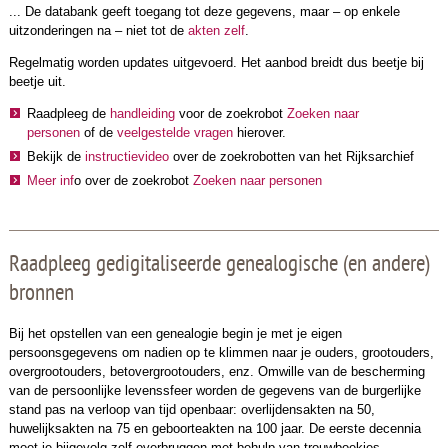
... De databank geeft toegang tot deze gegevens, maar – op enkele
uitzonderingen na – niet tot de
akten zelf
.
Regelmatig worden updates uitgevoerd. Het aanbod breidt dus beetje bij
beetje uit.
Raadpleeg de
handleiding
voor de zoekrobot
Zoeken naar
personen
of de
veelgestelde vragen
hierover.
Bekijk de
instructievideo
over de zoekrobotten van het Rijksarchief
Meer inf
o over de zoekrobot
Zoeken naar personen
Raadpleeg gedigitaliseerde genealogische (en andere)
bronnen
Bij het opstellen van een genealogie begin je met je eigen
persoonsgegevens om nadien op te klimmen naar je ouders, grootouders,
overgrootouders, betovergrootouders, enz. Omwille van de bescherming
van de persoonlijke levenssfeer worden de gegevens van de burgerlijke
stand pas na verloop van tijd openbaar: overlijdensakten na 50,
huwelijksakten na 75 en geboorteakten na 100 jaar. De eerste decennia
moet je bijgevolg zelf overbruggen met behulp van trouwboekjes,