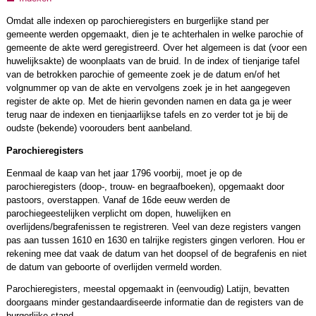
Omdat alle indexen op parochieregisters en burgerlijke stand per
gemeente werden opgemaakt, dien je te achterhalen in welke parochie of
gemeente de akte werd geregistreerd. Over het algemeen is dat (voor een
huwelijksakte) de woonplaats van de bruid. In de index of tienjarige tafel
van de betrokken parochie of gemeente zoek je de datum en/of het
volgnummer op van de akte en vervolgens zoek je in het aangegeven
register de akte op. Met de hierin gevonden namen en data ga je weer
terug naar de indexen en tienjaarlijkse tafels en zo verder tot je bij de
oudste (bekende) voorouders bent aanbeland.
Parochieregisters
Eenmaal de kaap van het jaar 1796 voorbij, moet je op de
parochieregisters (doop-, trouw- en begraafboeken), opgemaakt door
pastoors, overstappen. Vanaf de 16de eeuw werden de
parochiegeestelijken verplicht om dopen, huwelijken en
overlijdens/begrafenissen te registreren. Veel van deze registers vangen
pas aan tussen 1610 en 1630 en talrijke registers gingen verloren. Hou er
rekening mee dat vaak de datum van het doopsel of de begrafenis en niet
de datum van geboorte of overlijden vermeld worden.
Parochieregisters, meestal opgemaakt in (eenvoudig) Latijn, bevatten
doorgaans minder gestandaardiseerde informatie dan de registers van de
burgerlijke stand.