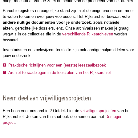
hangt meestal af van de zetel of locatie van de producent van het archief.
Parochieregisters en burgerlijke stand zijn niet de enige bronnen om meer
te weten te komen over jouw voorouders. Het Rijksarchief bewaart
vele
andere nuttige documenten voor je onderzoek
, zoals notariële
akten, gerechtelijke dossiers, enz. Onze archivarissen maken je graag
wegwijs in de collecties die in de
verschillende Rijksarchieven
worden
bewaard.
Inventarissen en zoekwijzers tenslotte zijn ook aardige hulpmiddelen voor
jouw onderzoek.
Praktische richtlijnen voor een (eerste) leeszaalbezoek
Archief te raadplegen in de leeszalen van het Rijksarchief
Neem deel aan vrijwilligersprojecten
Een boon voor ons archief? Ontdek hier de
vrijwilligersprojecten
van het
Rijksarchief. Je kan van thuis uit ook deelnemen aan het
Demogen-
project
.