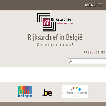
MENU
Rijksarchief in België
Ons collectief geheugen !
FR
|
NL
|
DE
|
EN