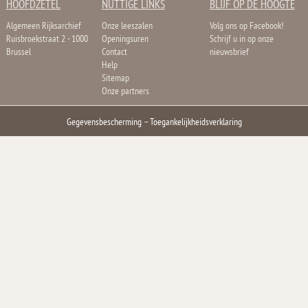
HOOFDZETEL
NUTTIGE LINKS
BLIJF OP DE HOOGTE
Algemeen Rijksarchief
Onze leeszalen
Volg ons op Facebook!
Ruisbroekstraat 2 - 1000
Openingsuren
Schrijf u in op onze
Brussel
Contact
nieuwsbrief
Help
Sitemap
Onze partners
Gegevensbescherming
–
Toegankelijkheidsverklaring