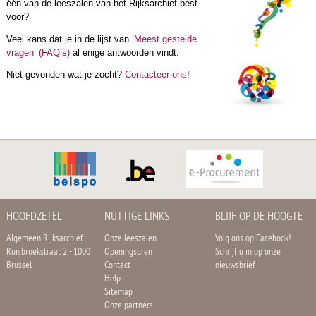
één van de leeszalen van het Rijksarchief best
voor?
Veel kans dat je in de lijst van
‘Meest gestelde
vragen’ (FAQ’s)
al enige antwoorden vindt.
Niet gevonden wat je zocht?
Contacteer ons
!
HOOFDZETEL
NUTTIGE LINKS
BLIJF OP DE HOOGTE
Algemeen Rijksarchief
Onze leeszalen
Volg ons op Facebook!
Ruisbroekstraat 2 - 1000
Openingsuren
Schrijf u in op onze
Brussel
Contact
nieuwsbrief
Help
Sitemap
Onze partners